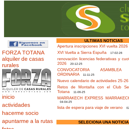
ULTIMAS NOTICIAS
Apertura inscripciones XVI vuelta 2026
FORZA TOTANA
XVI Vuelta a Sierra Espuña
17-02-26
alquiler de casas
renovación licencias federativas y cuo
2026
rurales
20-12-25
CONVOCATORIA ASAMBLEA 
ORDINARIA
11-11-25
Nuevo calendario de actividades 25-2
Retos de Montaña con el Club Sen
Totana
11-06-25
inicio
MARRAKECH EXPRESS MARRAKEC
04-04-25
actividades
lista de espera para viaje de verano
02
hacerme socio
apuntarme a la rutas
SELECIONA UNA NOTICIA