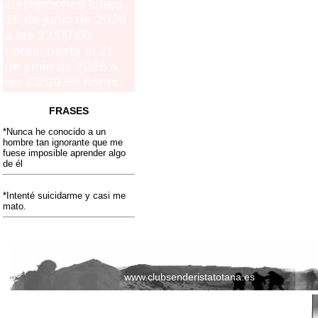
inscripciones lunes
15 de junio de 2026
a las 22:00:00
horas, hasta el 21
de junio de 2026 a
las 23:59:59 horas.
FRASES
*Nunca he conocido a un
hombre tan ignorante que me
fuese imposible aprender algo
de él
*Intenté suicidarme y casi me
mato.
www.clubsenderistatotana.es