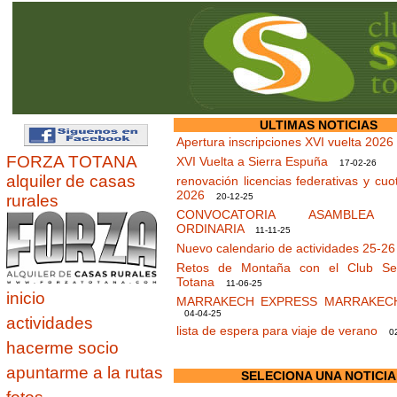
ULTIMAS NOTICIAS
Apertura inscripciones XVI vuelta 2026
FORZA TOTANA
XVI Vuelta a Sierra Espuña
17-02-26
alquiler de casas
renovación licencias federativas y cuo
2026
rurales
20-12-25
CONVOCATORIA ASAMBLEA 
ORDINARIA
11-11-25
Nuevo calendario de actividades 25-2
Retos de Montaña con el Club Sen
Totana
11-06-25
inicio
MARRAKECH EXPRESS MARRAKEC
04-04-25
actividades
lista de espera para viaje de verano
02
hacerme socio
apuntarme a la rutas
SELECIONA UNA NOTICIA