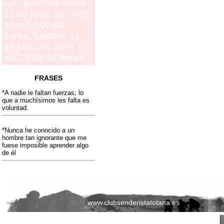
inscripciones lunes
15 de junio de 2026
a las 22:00:00
horas, hasta el 21
de junio de 2026 a
las 23:59:59 horas.
FRASES
*A nadie le faltan fuerzas; lo
que a muchísimos les falta es
voluntad.
*Nunca he conocido a un
hombre tan ignorante que me
fuese imposible aprender algo
de él
www.clubsenderistatotana.es