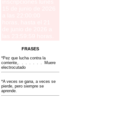
inscripciones lunes
15 de junio de 2026
a las 22:00:00
horas, hasta el 21
de junio de 2026 a
las 23:59:59 horas.
FRASES
*Pez que lucha contra la
corriente,. . . . . . . Muere
electrocutado
*A veces se gana, a veces se
pierde, pero siempre se
aprende.