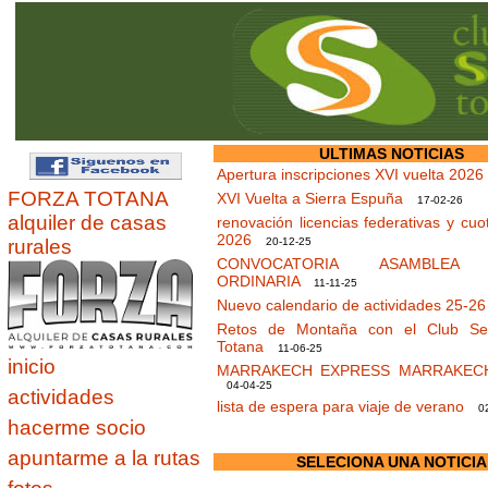
ULTIMAS NOTICIAS
Apertura inscripciones XVI vuelta 2026
FORZA TOTANA
XVI Vuelta a Sierra Espuña
17-02-26
alquiler de casas
renovación licencias federativas y cuo
2026
rurales
20-12-25
CONVOCATORIA ASAMBLEA 
ORDINARIA
11-11-25
Nuevo calendario de actividades 25-2
Retos de Montaña con el Club Sen
Totana
11-06-25
inicio
MARRAKECH EXPRESS MARRAKEC
04-04-25
actividades
lista de espera para viaje de verano
02
hacerme socio
apuntarme a la rutas
SELECIONA UNA NOTICIA