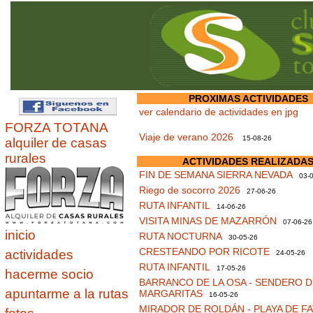
PROXIMAS ACTIVIDADES
ver calendario de actividades en jpg
FORZA TOTANA
Viaje de verano 2026
15-08-26
alquiler de casas
rurales
ACTIVIDADES REALIZADA
FIN DE SEMANA SIERRA NEVADA
03-0
Riego de socorro 2026
27-06-26
RUTA INFANTIL
14-06-26
VISITA MINAS DE MAZARRÓN
07-06-26
inicio
RUTA NOCTURNA
30-05-26
CRESTEANDO POR RICOTE
actividades
24-05-26
RUTA INFANTIL
17-05-26
hacerme socio
BARRANCO DE LA OSA - SENDERO D
apuntarme a la rutas
MARGARITAS
16-05-26
MIRADOR DE ROLDÁN - PLAYA DE F