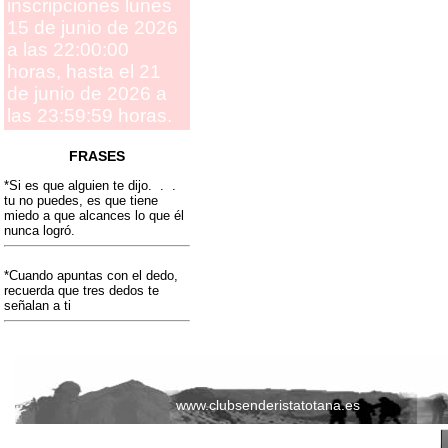
inscripciones lunes
15 de junio de 2026
a las 22:00:00
horas, hasta el 21
de junio de 2026 a
las 23:59:59 horas.
FRASES
*Si es que alguien te dijo. . .
tu no puedes, es que tiene
miedo a que alcances lo que él
nunca logró.
*Cuando apuntas con el dedo,
recuerda que tres dedos te
señalan a ti
www.clubsenderistatotana.es