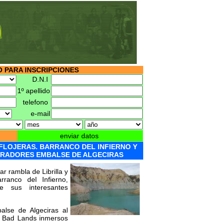
 PARA INSCRIPCIONES
D.N.I
1º apellido
telefono
e-mail
enviar datos
FLOJERAS. BARRANCO DEL INFIERNO Y
IRADORES EMBALSE DE ALGECIRAS
ar rambla de Librilla y
rranco del Infierno,
e sus interesantes
alse de Algeciras al
s Bad Lands inmersos