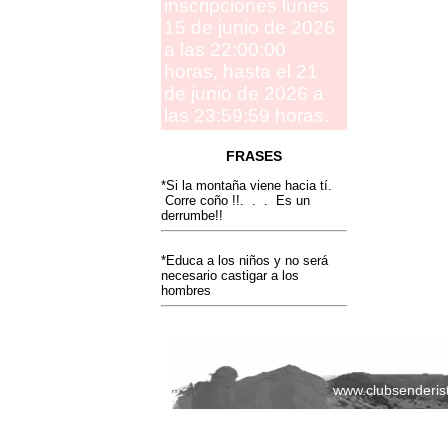
inscripciones lunes
15 de junio de 2026
a las 22:00:00
horas, hasta el 21
de junio de 2026 a
las 23:59:59 horas.
FRASES
*Si la montaña viene hacia tí.
Corre coño !!. . . Es un
derrumbe!!
*Educa a los niños y no será
necesario castigar a los
hombres
www.clubsenderis