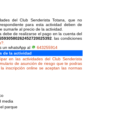
vidades del Club Senderista Totana, que no
orrespondiente para esta actividad deben de
 sumarle al precio de la actividad.
da debe de realizarse el pago en la cuenta del
S5930580262452720025392
. las condiciones
e?.
os un whatsApp al
643255914
s de la actividad
ipar en las actividades del Club Senderista
rmulario de asunción de riesgo que te podras
la inscripción online se aceptan las normas
co
ad media
del parque