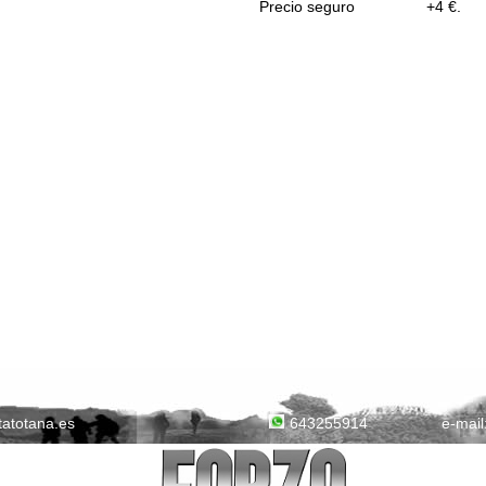
Precio seguro
+4 €.
tatotana.es
e-mail
643255914