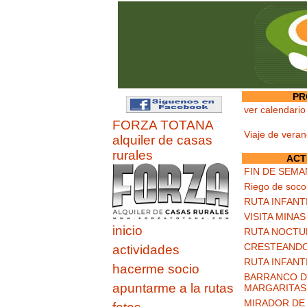
PR
ver calendario
FORZA TOTANA
Viaje de vera
alquiler de casas
rurales
ACT
FIN DE SEMA
Riego de soco
RUTA INFANT
VISITA MINA
inicio
RUTA NOCTU
CRESTEANDO
actividades
RUTA INFANT
hacerme socio
BARRANCO DE
apuntarme a la rutas
MARGARITAS
MIRADOR DE 