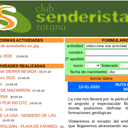
OXIMAS ACTIVIDADES
FORMULARIO
 de actividades en jpg
actividad
nombre
no 2026
15-08-26
2º apellido
socio
federado
IVIDADES REALIZADAS
NA SIERRA NEVADA
fecha de nacimiento
03-07-26
rro 2026
borrar datos
27-06-26
IL
RUTA 
14-06-26
12-01-2020
M
S DE MAZARRÓN
07-06-26
RNA
30-05-26
La ruta nos llevará por la particul
 POR RICOTE
el angosto y espectacular Ba
24-05-26
donde podremos disfrutar d
IL
17-05-26
formaciones geológicas.
 LA OSA - SENDERO DE LAS
16-05-26
Visitaremos el mirador del emb
que llegaremos atravesando la
ROLDÁN - PLAYA DE FATARES
26-