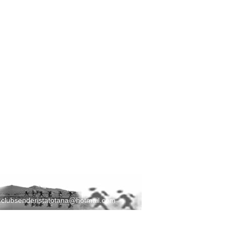
:
clubsenderistatotana@hotmail.com