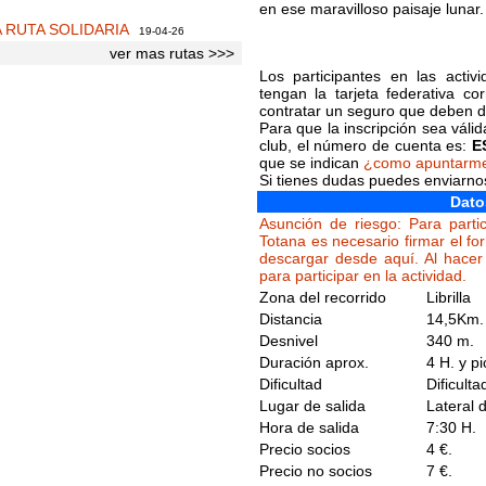
en ese maravilloso paisaje lunar.
A RUTA SOLIDARIA
19-04-26
ver mas rutas >>>
Los participantes en las acti
tengan la tarjeta federativa c
contratar un seguro que deben de
Para que la inscripción sea váli
club, el número de cuenta es:
E
que se indican
¿como apuntarm
Si tienes dudas puedes enviarn
Dato
Asunción de riesgo: Para partic
Totana es necesario firmar el fo
descargar desde aquí. Al hacer 
para participar en la actividad.
Zona del recorrido
Librilla
Distancia
14,5Km.
Desnivel
340 m.
Duración aprox.
4 H. y pi
Dificultad
Dificult
Lugar de salida
Lateral 
Hora de salida
7:30 H.
Precio socios
4 €.
Precio no socios
7 €.