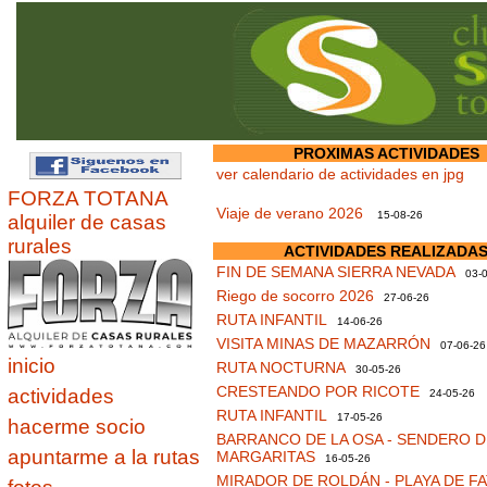
PROXIMAS ACTIVIDADES
ver calendario de actividades en jpg
FORZA TOTANA
Viaje de verano 2026
15-08-26
alquiler de casas
rurales
ACTIVIDADES REALIZADA
FIN DE SEMANA SIERRA NEVADA
03-0
Riego de socorro 2026
27-06-26
RUTA INFANTIL
14-06-26
VISITA MINAS DE MAZARRÓN
07-06-26
inicio
RUTA NOCTURNA
30-05-26
CRESTEANDO POR RICOTE
actividades
24-05-26
RUTA INFANTIL
17-05-26
hacerme socio
BARRANCO DE LA OSA - SENDERO D
apuntarme a la rutas
MARGARITAS
16-05-26
MIRADOR DE ROLDÁN - PLAYA DE F