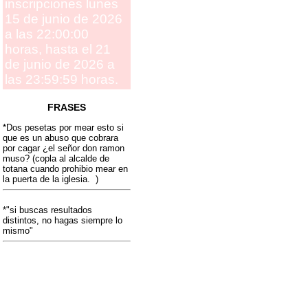
inscripciones lunes
15 de junio de 2026
a las 22:00:00
horas, hasta el 21
de junio de 2026 a
las 23:59:59 horas.
FRASES
*Dos pesetas por mear esto si
que es un abuso que cobrara
por cagar ¿el señor don ramon
muso? (copla al alcalde de
totana cuando prohibio mear en
la puerta de la iglesia. )
*"si buscas resultados
distintos, no hagas siempre lo
mismo"