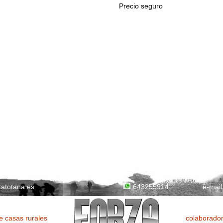
Precio seguro
tatotana.es
e-mail
643255914
 casas rurales
colaborador