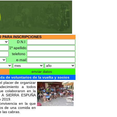
 PARA INSCRIPCIONES
D.N.I
1º apellido
telefono
e-mail
enviar datos
da de voluntarios de la vuelta y socios
el placer de organizar
adecimiento a todos
que colaboraron en la
TA A SIERRA ESPUÑA
e 2019.
onvivencia en la que
emos de una comida en
e las cabras.