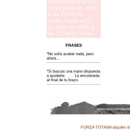
inscripciones lunes
15 de junio de 2026
a las 22:00:00
horas, hasta el 21
de junio de 2026 a
las 23:59:59 horas.
FRASES
*No solía acabar nada, pero
ahora...
*Si buscas una mano dispuesta
a ayudarte. . . La encontrarás
al final de tu brazo.
www.clubsenderis
FORZA TOTANA alquiler de