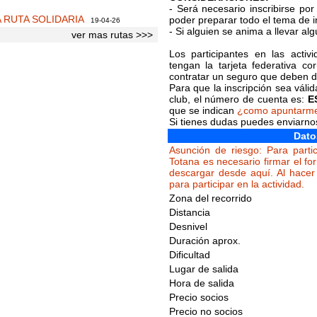
- Será necesario inscribirse po
A RUTA SOLIDARIA
poder preparar todo el tema de i
19-04-26
- Si alguien se anima a llevar al
ver mas rutas >>>
Los participantes en las acti
tengan la tarjeta federativa c
contratar un seguro que deben de
Para que la inscripción sea váli
club, el número de cuenta es:
E
que se indican
¿como apuntarm
Si tienes dudas puedes enviarn
Dato
Asunción de riesgo: Para partic
Totana es necesario firmar el fo
descargar desde aquí. Al hacer 
para participar en la actividad.
Zona del recorrido
Distancia
Desnivel
Duración aprox.
Dificultad
Lugar de salida
Hora de salida
Precio socios
Precio no socios