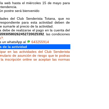
r la web hasta el miércoles 15 de mayo para
ntendencia.
gún postre será bienvenido
vidades del Club Senderista Totana, que no
orrespondiente para esta actividad deben de
 sumarle al precio de la actividad.
da debe de realizarse el pago en la cuenta del
S5930580262452720025392
. las condiciones
e?.
os un whatsApp al
643255914
s de la actividad
ipar en las actividades del Club Senderista
rmulario de asunción de riesgo que te podras
la inscripción online se aceptan las normas