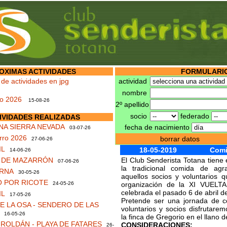
OXIMAS ACTIVIDADES
FORMULARIO
 de actividades en jpg
actividad
nombre
no 2026
15-08-26
2º apellido
socio
federado
IVIDADES REALIZADAS
NA SIERRA NEVADA
fecha de nacimiento
03-07-26
rro 2026
borrar datos
27-06-26
IL
18-05-2019
Comi
14-06-26
S DE MAZARRÓN
El Club Senderista Totana tiene 
07-06-26
la tradicional comida de agr
RNA
30-05-26
aquellos socios y voluntarios 
 POR RICOTE
24-05-26
organización de la XI VUEL
celebrada el pasado 6 de abril d
IL
17-05-26
Pretende ser una jornada de c
 LA OSA - SENDERO DE LAS
voluntarios y socios disfrutar
16-05-26
la finca de Gregorio en el llano d
ROLDÁN - PLAYA DE FATARES
CONSIDERACIONES:
26-