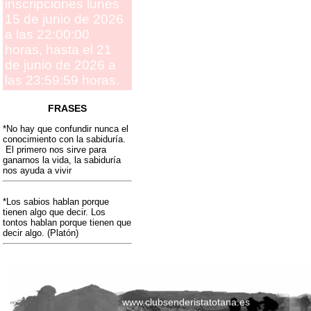
inscripciones lunes
15 de junio de 2026
a las 22:00:00
horas, hasta el 21
de junio de 2026 a
las 23:59:59 horas.
FRASES
*No hay que confundir nunca el
conocimiento con la sabiduría.
El primero nos sirve para
ganarnos la vida, la sabiduría
nos ayuda a vivir
*Los sabios hablan porque
tienen algo que decir. Los
tontos hablan porque tienen que
decir algo. (Platón)
www.clubsenderistatotana.es