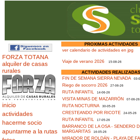
PROXIMAS ACTIVIDADES
ver calendario de actividades en jpg
FORZA TOTANA
Viaje de verano 2026
15-08-26
alquiler de casas
rurales
ACTIVIDADES REALIZADA
FIN DE SEMANA SIERRA NEVADA
03-0
Riego de socorro 2026
27-06-26
RUTA INFANTIL
14-06-26
VISITA MINAS DE MAZARRÓN
07-06-26
inicio
RUTA NOCTURNA
30-05-26
CRESTEANDO POR RICOTE
actividades
24-05-26
RUTA INFANTIL
17-05-26
hacerme socio
BARRANCO DE LA OSA - SENDERO D
apuntarme a la rutas
MARGARITAS
16-05-26
MIRADOR DE ROLDÁN - PLAYA DE F