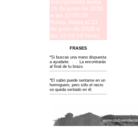
inscripciones lunes
15 de junio de 2026
a las 22:00:00
horas, hasta el 21
de junio de 2026 a
las 23:59:59 horas.
FRASES
*Si buscas una mano dispuesta
a ayudarte. . . La encontrarás
al final de tu brazo.
*El sabio puede sentarse en un
hormiguero, pero sólo el necio
se queda sentado en él.
www.clubsenderis