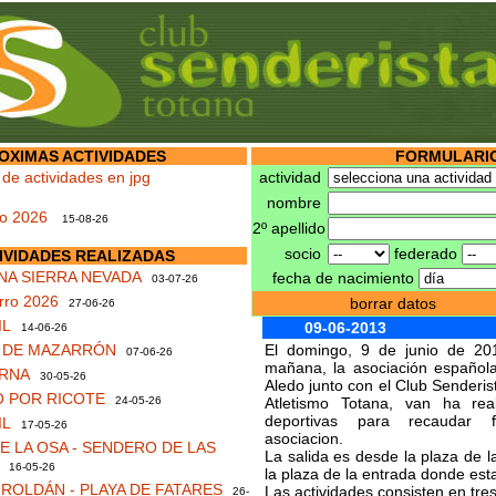
OXIMAS ACTIVIDADES
FORMULARIO
 de actividades en jpg
actividad
nombre
no 2026
15-08-26
2º apellido
socio
federado
IVIDADES REALIZADAS
NA SIERRA NEVADA
fecha de nacimiento
03-07-26
rro 2026
borrar datos
27-06-26
IL
09-06-2013
14-06-26
S DE MAZARRÓN
El domingo, 9 de junio de 20
07-06-26
mañana, la asociación española
RNA
30-05-26
Aledo junto con el Club Senderis
 POR RICOTE
24-05-26
Atletismo Totana, van ha rea
deportivas para recaudar 
IL
17-05-26
asociacion.
 LA OSA - SENDERO DE LAS
La salida es desde la plaza de l
16-05-26
la plaza de la entrada donde est
ROLDÁN - PLAYA DE FATARES
Las actividades consisten en tre
26-