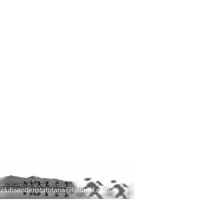
:
clubsenderistatotana@hotmail.com