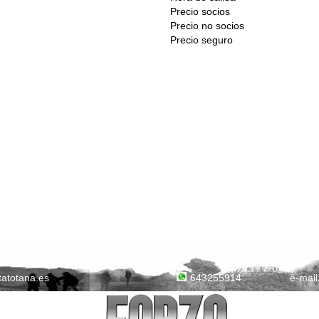
Precio socios
Precio no socios
Precio seguro
tatotana.es
e-mail
643255914