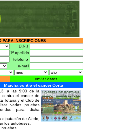
 PARA INSCRIPCIONES
D.N.I
1º apellido
telefono
e-mail
enviar datos
Marcha contra el cancer Corta
13, a las 9:00 de la
 contra el cancer de
ta Totana y el Club de
lizar varias pruebas
fondos para dicha
a diputación de Aledo,
an los autobuses.
s pruebas: