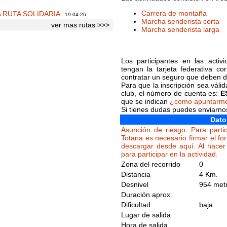
Carrera de montaña
A RUTA SOLIDARIA
19-04-26
Marcha senderista corta
ver mas rutas >>>
Marcha senderista larga
Los participantes en las acti
tengan la tarjeta federativa c
contratar un seguro que deben de
Para que la inscripción sea váli
club, el número de cuenta es:
E
que se indican
¿como apuntarm
Si tienes dudas puedes enviarn
Dato
Asunción de riesgo: Para partic
Totana es necesario firmar el fo
descargar desde aquí. Al hacer 
para participar en la actividad.
Zona del recorrido
0
Distancia
4 Km.
Desnivel
954 met
Duración aprox.
Dificultad
baja
Lugar de salida
Hora de salida