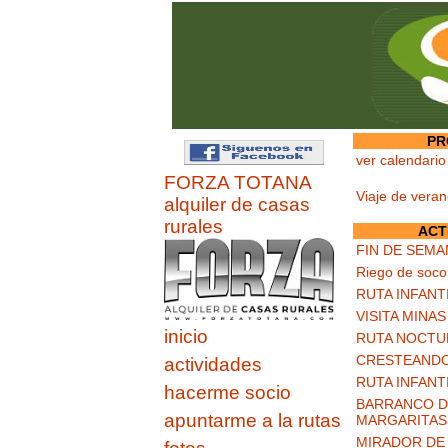
PR
ver calendario
FORZA TOTANA
Viaje de vera
alquiler de casas
rurales
ACT
FIN DE SEMA
Riego de soco
RUTA INFANT
VISITA MINA
inicio
RUTA NOCTU
CRESTEANDO
actividades
RUTA INFANT
hacerme socio
BARRANCO DE
apuntarme a la rutas
MARGARITAS
MIRADOR DE 