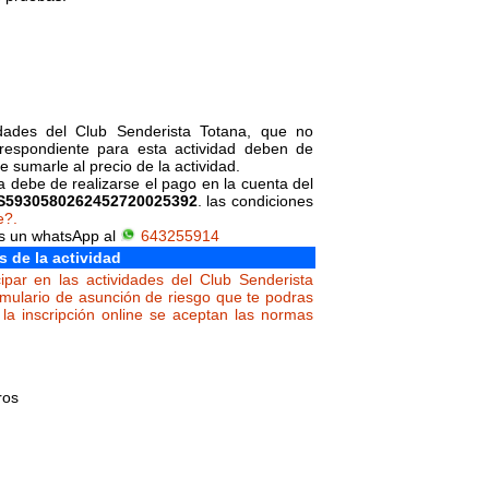
vidades del Club Senderista Totana, que no
orrespondiente para esta actividad deben de
 sumarle al precio de la actividad.
da debe de realizarse el pago en la cuenta del
S5930580262452720025392
. las condiciones
e?.
os un whatsApp al
643255914
s de la actividad
ipar en las actividades del Club Senderista
rmulario de asunción de riesgo que te podras
la inscripción online se aceptan las normas
ros