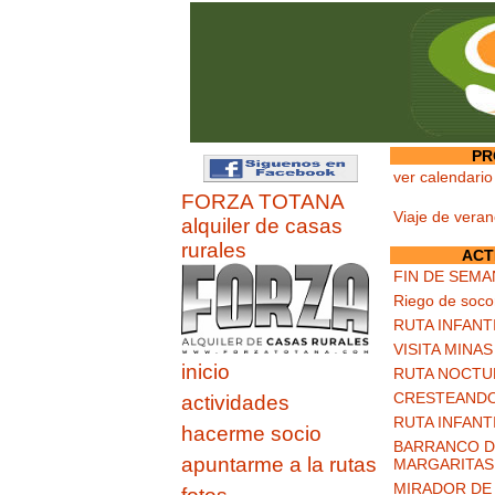
PR
ver calendario
FORZA TOTANA
Viaje de vera
alquiler de casas
rurales
ACT
FIN DE SEMA
Riego de soco
RUTA INFANT
VISITA MINA
inicio
RUTA NOCTU
CRESTEANDO
actividades
RUTA INFANT
hacerme socio
BARRANCO DE
apuntarme a la rutas
MARGARITAS
MIRADOR DE 