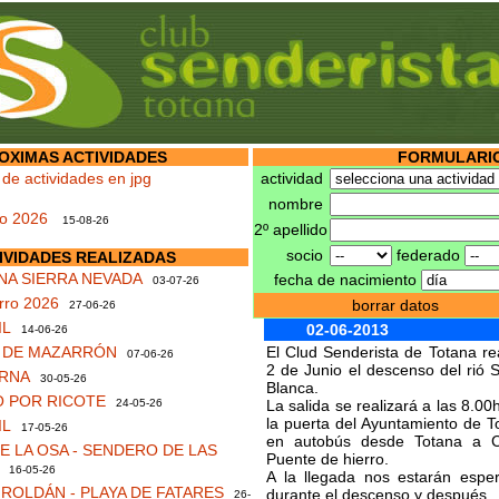
OXIMAS ACTIVIDADES
FORMULARIO
 de actividades en jpg
actividad
nombre
no 2026
15-08-26
2º apellido
socio
federado
IVIDADES REALIZADAS
NA SIERRA NEVADA
fecha de nacimiento
03-07-26
rro 2026
borrar datos
27-06-26
IL
02-06-2013
14-06-26
S DE MAZARRÓN
El Clud Senderista de Totana rea
07-06-26
2 de Junio el descenso del rió
RNA
30-05-26
Blanca.
 POR RICOTE
24-05-26
La salida se realizará a las 8.0
la puerta del Ayuntamiento de To
IL
17-05-26
en autobús desde Totana a Ci
 LA OSA - SENDERO DE LAS
Puente de hierro.
16-05-26
A la llegada nos estarán esp
ROLDÁN - PLAYA DE FATARES
durante el descenso y después…
26-