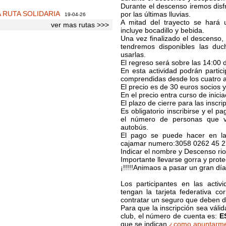
Durante el descenso iremos disf
A RUTA SOLIDARIA
por las últimas lluvias.
19-04-26
A mitad del trayecto se hará 
ver mas rutas >>>
incluye bocadillo y bebida.
Una vez finalizado el descenso
tendremos disponibles las du
usarlas.
El regreso será sobre las 14:00 
En esta actividad podrán parti
comprendidas desde los cuatr
El precio es de 30 euros socios y
En el precio entra curso de inic
El plazo de cierre para las inscr
Es obligatorio inscribirse y el 
el número de personas que v
autobús.
El pago se puede hacer en la
cajamar numero:3058 0262 45 
Indicar el nombre y Descenso rio
Importante llevarse gorra y prote
¡!!!!!Animaos a pasar un gran día!!
Los participantes en las acti
tengan la tarjeta federativa c
contratar un seguro que deben de
Para que la inscripción sea váli
club, el número de cuenta es:
E
que se indican
¿como apuntarm