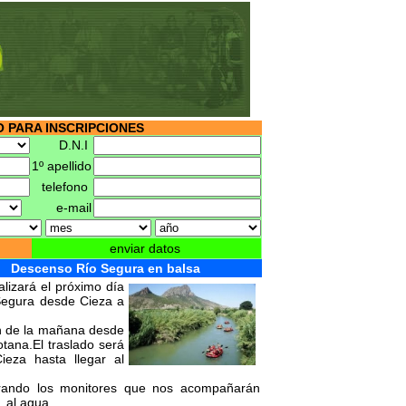
 PARA INSCRIPCIONES
D.N.I
1º apellido
telefono
e-mail
enviar datos
Descenso Río Segura en balsa
lizará el próximo día
 Segura desde Cieza a
0h de la mañana desde
tana.El traslado será
eza hasta llegar al
erando los monitores que nos acompañarán
 al agua.