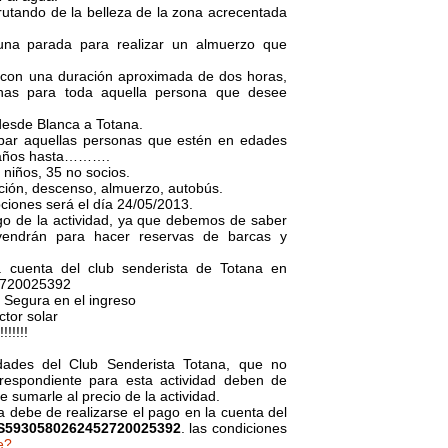
rutando de la belleza de la zona acrecentada
una parada para realizar un almuerzo que
, con una duración aproximada de dos horas,
chas para toda aquella persona que desee
desde Blanca a Totana.
cipar aquellas personas que estén en edades
o años hasta……….
 niños, 35 no socios.
iación, descenso, almuerzo, autobús.
ipciones será el día 24/05/2013.
pago de la actividad, ya que debemos de saber
endrán para hacer reservas de barcas y
 cuenta del club senderista de Totana en
2720025392
 Segura en el ingreso
ctor solar
!!!!!
vidades del Club Senderista Totana, que no
orrespondiente para esta actividad deben de
 sumarle al precio de la actividad.
da debe de realizarse el pago en la cuenta del
S5930580262452720025392
. las condiciones
e?.