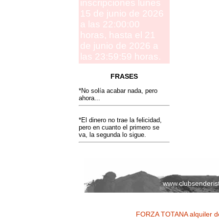
inscripciones lunes
15 de junio de 2026
a las 22:00:00
horas, hasta el 21
de junio de 2026 a
las 23:59:59 horas.
FRASES
*No solía acabar nada, pero
ahora...
*El dinero no trae la felicidad,
pero en cuanto el primero se
va, la segunda lo sigue.
www.clubsenderis
FORZA TOTANA alquiler de