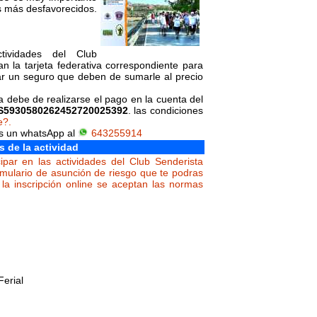
s más desfavorecidos.
tividades del Club
n la tarjeta federativa correspondiente para
ar un seguro que deben de sumarle al precio
da debe de realizarse el pago en la cuenta del
S5930580262452720025392
. las condiciones
e?.
os un whatsApp al
643255914
s de la actividad
ipar en las actividades del Club Senderista
rmulario de asunción de riesgo que te podras
la inscripción online se aceptan las normas
Ferial