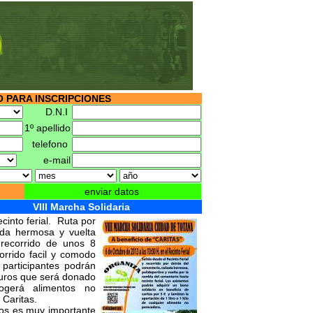
 PARA INSCRIPCIONES
D.N.I
1º apellido
telefono
e-mail
enviar datos
VIII Marcha Solidaria
cinto ferial. Ruta por
ada hermosa y vuelta
 recorrido de unos 8
orrido facil y comodo
participantes podrán
euros que será donado
ogerá alimentos no
a Caritas.
os es muy importante