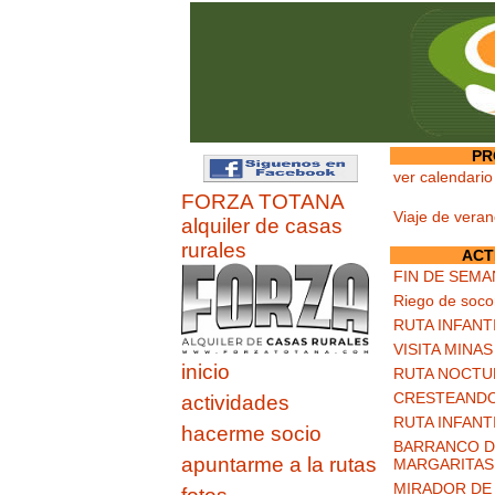
PR
ver calendario
FORZA TOTANA
Viaje de vera
alquiler de casas
rurales
ACT
FIN DE SEMA
Riego de soco
RUTA INFANT
VISITA MINA
inicio
RUTA NOCTU
CRESTEANDO
actividades
RUTA INFANT
hacerme socio
BARRANCO DE
apuntarme a la rutas
MARGARITAS
MIRADOR DE 