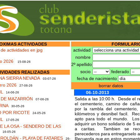
OXIMAS ACTIVIDADES
FORMULARIO
 de actividades en jpg
actividad
nombre
no 2026
15-08-26
2º apellido
socio
federado
IVIDADES REALIZADAS
NA SIERRA NEVADA
fecha de nacimiento
03-07-26
rro 2026
borrar datos
27-06-26
IL
06-10-2013
14-06-26
S DE MAZARRÓN
Salida a las 10:00 h. Desde el re
07-06-26
el cementerio, camino de cañ
RNA
30-05-26
por la rambla del cementerio,
 POR RICOTE
24-05-26
kilómetros y desnibel facil. Rec
apto para todo el mundo. Los 
IL
17-05-26
adquirir un bono solidario de 5 
 LA OSA - SENDERO DE LAS
a caritas. Tambien se rec
16-05-26
perecederos para entregarselo 
ROLDÁN - PLAYA DE FATARES
Recuerda que en estos moment
26-