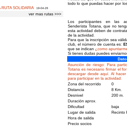
todo lo que puedas hacer por lo
A RUTA SOLIDARIA
19-04-26
ver mas rutas >>>
Los participantes en las ac
Senderista Totana, que no tenga
esta actividad deben de contrat
de la actividad.
Para que la inscripción sea váli
club, el número de cuenta es:
E
que se indican
¿como apuntarm
Si tienes dudas puedes enviarn
Dato
Asunción de riesgo: Para partic
Totana es necesario firmar el fo
descargar desde aquí. Al hacer 
para participar en la actividad.
Zona del recorrido
0
Distancia
8 Km.
Desnivel
200 m.
Duración aprox.
Dificultad
baja
Lugar de salida
Recinto 
Hora de salida
Precio socios