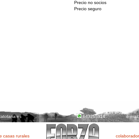
Precio no socios
Precio seguro
tatotana.es
e-mail
643255914
 casas rurales
colaborador