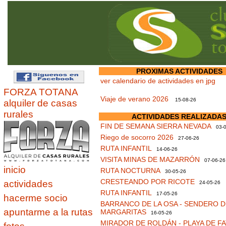
PROXIMAS ACTIVIDADES
ver calendario de actividades en jpg
FORZA TOTANA
Viaje de verano 2026
15-08-26
alquiler de casas
rurales
ACTIVIDADES REALIZADA
FIN DE SEMANA SIERRA NEVADA
03-0
Riego de socorro 2026
27-06-26
RUTA INFANTIL
14-06-26
VISITA MINAS DE MAZARRÓN
07-06-26
inicio
RUTA NOCTURNA
30-05-26
CRESTEANDO POR RICOTE
actividades
24-05-26
RUTA INFANTIL
17-05-26
hacerme socio
BARRANCO DE LA OSA - SENDERO D
apuntarme a la rutas
MARGARITAS
16-05-26
MIRADOR DE ROLDÁN - PLAYA DE F