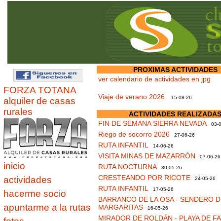
PROXIMAS ACTIVIDADES
ver calendario de actividades en jpg
FORZA TOTANA
Viaje de verano 2026
15-08-26
alquiler de casas
rurales
ACTIVIDADES REALIZADA
FIN DE SEMANA SIERRA NEVADA
03-0
Riego de socorro 2026
27-06-26
RUTA INFANTIL
14-06-26
VISITA MINAS DE MAZARRÓN
07-06-26
inicio
RUTA NOCTURNA
30-05-26
CRESTEANDO POR RICOTE
actividades
24-05-26
RUTA INFANTIL
17-05-26
hacerme socio
BARRANCO DE LA OSA - SENDERO D
apuntarme a la rutas
MARGARITAS
16-05-26
MIRADOR DE ROLDÁN - PLAYA DE F