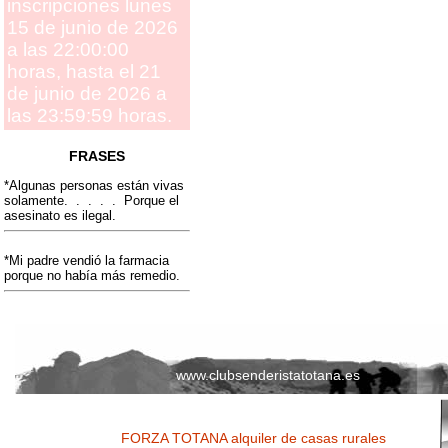
inscripciones lunes
15 de junio de 2026
a las 22:00:00
horas, hasta el 21
de junio de 2026 a
las 23:59:59 horas.
FRASES
*Algunas personas están vivas
solamente. . . . . Porque el
asesinato es ilegal.
*Mi padre vendió la farmacia
porque no había más remedio.
www.clubsenderistatotana.es
FORZA TOTANA alquiler de casas rurales