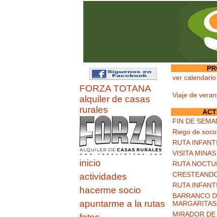
PR
ver calendario
FORZA TOTANA
Viaje de vera
alquiler de casas
rurales
ACT
FIN DE SEMA
Riego de soco
RUTA INFANT
VISITA MINA
inicio
RUTA NOCTU
CRESTEANDO
actividades
RUTA INFANT
hacerme socio
BARRANCO DE
apuntarme a la rutas
MARGARITAS
MIRADOR DE 