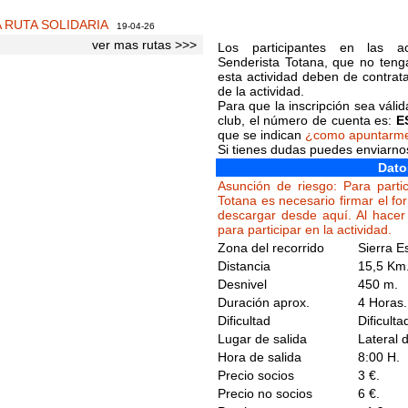
A RUTA SOLIDARIA
19-04-26
ver mas rutas >>>
Los participantes en las ac
Senderista Totana, que no tenga
esta actividad deben de contrat
de la actividad.
Para que la inscripción sea váli
club, el número de cuenta es:
E
que se indican
¿como apuntarm
Si tienes dudas puedes enviarn
Dato
Asunción de riesgo: Para partic
Totana es necesario firmar el fo
descargar desde aquí. Al hacer 
para participar en la actividad.
Zona del recorrido
Sierra 
Distancia
15,5 Km
Desnivel
450 m.
Duración aprox.
4 Horas.
Dificultad
Dificult
Lugar de salida
Lateral 
Hora de salida
8:00 H.
Precio socios
3 €.
Precio no socios
6 €.