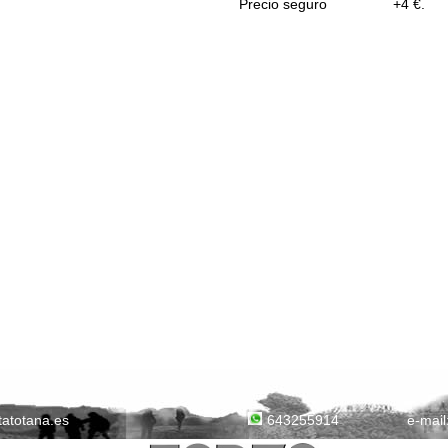
Precio seguro
+4 €.
tatotana.es
e-mail
643255914