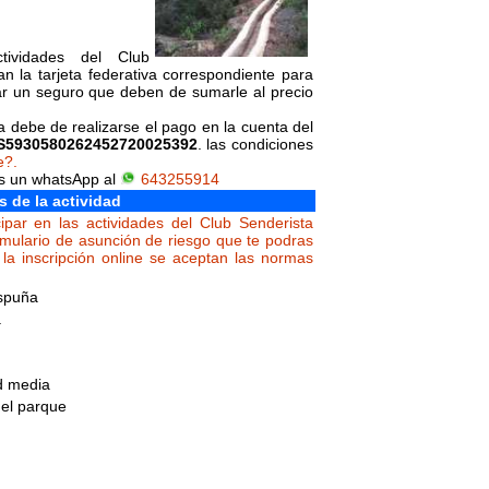
tividades del Club
n la tarjeta federativa correspondiente para
ar un seguro que deben de sumarle al precio
da debe de realizarse el pago en la cuenta del
S5930580262452720025392
. las condiciones
e?.
os un whatsApp al
643255914
s de la actividad
ipar en las actividades del Club Senderista
rmulario de asunción de riesgo que te podras
la inscripción online se aceptan las normas
Espuña
.
ad media
del parque