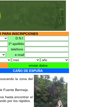
 PARA INSCRIPCIONES
D.N.I
1º apellido
telefono
e-mail
enviar datos
CAÑO DE ESPUÑA
 buscando la zona del
de Fuente Bermeja.
va hasta encontrar el
ndo por los rápidos.