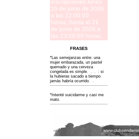
inscripciones lunes
15 de junio de 2026
a las 22:00:00
horas, hasta el 21
de junio de 2026 a
las 23:59:59 horas.
FRASES
*Las semejanzas entre: una
mujer embarazada, un pastel
quemado y una cerveza
congelada es simple. . . : si
la hubieras sacado a tiempo
jamás habría ocurrido. .
*Intenté suicidarme y casi me
mato.
www.clubsenderis