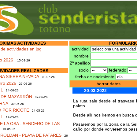
OXIMAS ACTIVIDADES
FORMULARIO
 de actividades en jpg
actividad
nombre
no 2026
15-08-26
2º apellido
socio
federado
IVIDADES REALIZADAS
NA SIERRA NEVADA
fecha de nacimiento
03-07-26
rro 2026
borrar datos
27-06-26
IL
20-03-2022
14-06-26
S DE MAZARRÓN
07-06-26
La ruta sale desde el trasvase
RNA
30-05-26
paleto.
 POR RICOTE
24-05-26
Desde allí nos iremos en busca 
IL
17-05-26
 LA OSA - SENDERO DE LAS
Pasaremos por la zona de la Sel
caño por donde volveremos pasa
16-05-26
ROLDÁN - PLAYA DE FATARES
26-