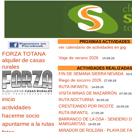
PROXIMAS ACTIVIDADES
ver calendario de actividades en jpg
FORZA TOTANA
Viaje de verano 2026
15-08-26
alquiler de casas
rurales
ACTIVIDADES REALIZADA
FIN DE SEMANA SIERRA NEVADA
03-0
Riego de socorro 2026
27-06-26
RUTA INFANTIL
14-06-26
VISITA MINAS DE MAZARRÓN
07-06-26
inicio
RUTA NOCTURNA
30-05-26
CRESTEANDO POR RICOTE
actividades
24-05-26
RUTA INFANTIL
17-05-26
hacerme socio
BARRANCO DE LA OSA - SENDERO D
apuntarme a la rutas
MARGARITAS
16-05-26
MIRADOR DE ROLDÁN - PLAYA DE F