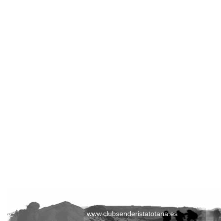
www.clubsenderistatotana.es