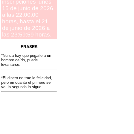
inscripciones lunes
15 de junio de 2026
a las 22:00:00
horas, hasta el 21
de junio de 2026 a
las 23:59:59 horas.
FRASES
*Nunca hay que pegarle a un
hombre caído, puede
levantarse.
*El dinero no trae la felicidad,
pero en cuanto el primero se
va, la segunda lo sigue.