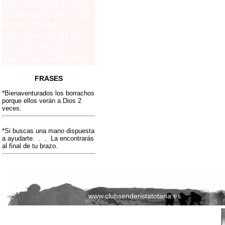
inscripciones lunes
15 de junio de 2026
a las 22:00:00
horas, hasta el 21
de junio de 2026 a
las 23:59:59 horas.
FRASES
*Bienaventurados los borrachos
porque ellos verán a Dios 2
veces.
*Si buscas una mano dispuesta
a ayudarte. . . La encontrarás
al final de tu brazo.
www.clubsenderistatotana.es