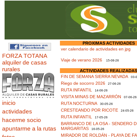
PROXIMAS ACTIVIDADES
ver calendario de actividades en jpg
FORZA TOTANA
Viaje de verano 2026
15-08-26
alquiler de casas
rurales
ACTIVIDADES REALIZADA
FIN DE SEMANA SIERRA NEVADA
03-0
Riego de socorro 2026
27-06-26
RUTA INFANTIL
14-06-26
VISITA MINAS DE MAZARRÓN
07-06-26
inicio
RUTA NOCTURNA
30-05-26
CRESTEANDO POR RICOTE
actividades
24-05-26
RUTA INFANTIL
17-05-26
hacerme socio
BARRANCO DE LA OSA - SENDERO D
apuntarme a la rutas
MARGARITAS
16-05-26
MIRADOR DE ROLDÁN - PLAYA DE F