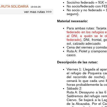
Socio/no federado = 91€ =
No socio/federado con FE
A RUTA SOLIDARIA
19-04-26
No socio y no federado = 
ver mas rutas >>>
seguro).
Material necesario:
Para ambas rutas: Tarjeta 
federado en los refugios 
al DNI, a quién se le o
federado)
, DNI, frontal, 
sol, calzado adecuado.
Cena del viernes y comida
Ruta A: Piolet y crampone
casco.
Descripción de las rutas:
Viernes 1: Llegada al apa
el refugio de Poqueira c
del recorrido de noche).
cenará lo que cada uno l
horas probablemente la co
Sábado 2:
Ruta A: Desayuno a las 6
Saldremos del refugio rem
Ciervo. Se bajará a la L
de la Alcazaba. Por el Ca