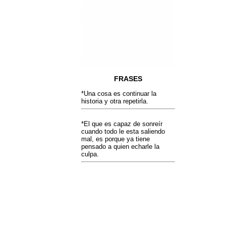
inscripciones lunes
15 de junio de 2026
a las 22:00:00
horas, hasta el 21
de junio de 2026 a
las 23:59:59 horas.
FRASES
*Una cosa es continuar la
historia y otra repetirla.
*El que es capaz de sonreír
cuando todo le esta saliendo
mal, es porque ya tiene
pensado a quien echarle la
culpa.