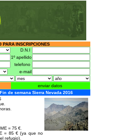
 PARA INSCRIPCIONES
D.N.I
1º apellido
telefono
e-mail
enviar datos
Fin de semana Sierra Nevada 2016
6
ue.
horas.
DME = 75 €.
E = 85 € (ya que no
l refugio).