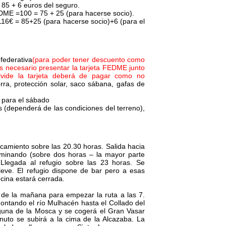
 85 + 6 euros del seguro.
DME =100 = 75 + 25 (para hacerse socio).
116€ = 85+25 (para hacerse socio)+6 (para el
federativa
(para poder tener descuento como
es necesario presentar la tarjeta FEDME junto
lvide la tarjeta deberá de pagar como no
gorra, protección solar, saco sábana, gafas de
 para el sábado
s (dependerá de las condiciones del terreno),
rcamiento sobre las 20.30 horas. Salida hacia
aminando (sobre dos horas – la mayor parte
 Llegada al refugio sobre las 23 horas. Se
leve. El refugio dispone de bar pero a esas
cina estará cerrada.
 de la mañana para empezar la ruta a las 7.
ontando el río Mulhacén hasta el Collado del
aguna de la Mosca y se cogerá el Gran Vasar
nuto se subirá a la cima de la Alcazaba. La