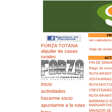
PR
ver calendario
FORZA TOTANA
Viaje de vera
alquiler de casas
rurales
ACT
FIN DE SEMA
Riego de soco
RUTA INFANT
VISITA MINA
inicio
RUTA NOCTU
CRESTEANDO
actividades
RUTA INFANT
hacerme socio
BARRANCO DE
apuntarme a la rutas
MARGARITAS
MIRADOR DE 