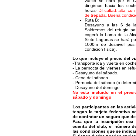
vuelta se hará por el 
dirigirnos hacia los coc
horas-
Dificultad: alta, c
de trepada. Buena condició
Ruta B:
Desayuno a las 6 de l
Saldremos del refugio par
cogerá la Loma de la Alc
Siete Lagunas se hará por
1000m de desnivel posit
condición física).
Lo que incluye el precio del vi
-Transporte ida y vuelta en coche
- La pernocta del viernes en refu
- Desayuno del sábado.
- Cena del sábado.
- Pernocta del sábado (a determi
- Desayuno del domingo.
No esta incluido en el preci
sábado y domingo
Los participantes en las acti
tengan la tarjeta federativa 
de contratar un seguro que deb
Para que la inscripción sea 
cuenta del club, el número d
las condiciones que se indic