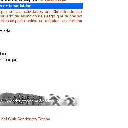
rnos un whatsApp al
643255914
s de la actividad
ipar en las actividades del Club Senderista
rmulario de asunción de riesgo que te podras
la inscripción online se aceptan las normas
Nevada
d alta
del parque
:
clubsenderistatotana@hotmail.com
 del Club Senderista Totana