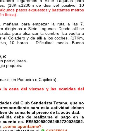
Coladero llegaremos a Siete Lagunas para
hes. (18Km,1200m de desnivel positivo, 10
on algunos pasos expuestos y bastantes metros
n física).
a mañana para empezar la ruta a las 7.
a dirigirnos a Siete Lagunas. Desde allí se
azaba para alcanzar la cumbre. La vuelta a
 el Coladero y de allí a los coches. (17Km,
ivo, 10 horas – Dificultad: media. Buena
aje:
s particulares.
gio poqueira.
nar si en Poqueira o Capileira).
o la cena del viernes y las comidas del
vidades del Club Senderista Totana, que no
correspondiente para esta actividad deben
en de sumarle al precio de la actividad.
válida debe de realizarse el pago en la
e cuenta es:
ES5930580262452720025392
.
an
¿como apuntarme?.