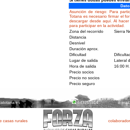
Si tienes dudas puedes envia
Dato
Asunción de riesgo: Para partic
Totana es necesario firmar el fo
descargar desde aquí. Al hacer 
para participar en la actividad.
Zona del recorrido
Sierra 
Distancia
Desnivel
Duración aprox.
Dificultad
Dificulta
Lugar de salida
Lateral 
Hora de salida
16:00 H.
Precio socios
Precio no socios
Precio seguro
tatotana.es
e-mail
643255914
 casas rurales
colaborador