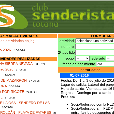
OXIMAS ACTIVIDADES
FORMULARIO
 de actividades en jpg
actividad
nombre
no 2026
15-08-26
2º apellido
socio
federado
IVIDADES REALIZADAS
NA SIERRA NEVADA
fecha de nacimiento
03-07-26
rro 2026
borrar datos
27-06-26
IL
01-07-2016
14-06-26
S DE MAZARRÓN
Fecha: Del 1 al 3 de julio de 201
07-06-26
Lugar de salida: Lateral del parq
RNA
30-05-26
Hora de salida: Viernes a las 16 
 POR RICOTE
24-05-26
Regreso: Domingo por la tarde.
Precios:
IL
17-05-26
 LA OSA - SENDERO DE LAS
Socio/federado con la FE
16-05-26
Socio/federado sin FEDM
ROLDÁN - PLAYA DE FATARES
entrarían los descuentos de
26-