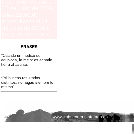
inscripciones lunes
15 de junio de 2026
a las 22:00:00
horas, hasta el 21
de junio de 2026 a
las 23:59:59 horas.
FRASES
*Cuando un medico se
equivoca, lo mejor es echarle
tierra al asunto.
*"si buscas resultados
distintos, no hagas siempre lo
mismo"
www.clubsenderistatotana.es