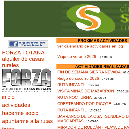
PROXIMAS ACTIVIDADES
ver calendario de actividades en jpg
FORZA TOTANA
Viaje de verano 2026
15-08-26
alquiler de casas
rurales
ACTIVIDADES REALIZADA
FIN DE SEMANA SIERRA NEVADA
03-0
Riego de socorro 2026
27-06-26
RUTA INFANTIL
14-06-26
VISITA MINAS DE MAZARRÓN
07-06-26
inicio
RUTA NOCTURNA
30-05-26
CRESTEANDO POR RICOTE
actividades
24-05-26
RUTA INFANTIL
17-05-26
hacerme socio
BARRANCO DE LA OSA - SENDERO D
apuntarme a la rutas
MARGARITAS
16-05-26
MIRADOR DE ROLDÁN - PLAYA DE F