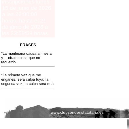
inscripciones lunes
15 de junio de 2026
a las 22:00:00
horas, hasta el 21
de junio de 2026 a
las 23:59:59 horas.
FRASES
*La marihuana causa amnesia
y… otras cosas que no
recuerdo.
*La primera vez que me
engañes, será culpa tuya; la
segunda vez, la culpa será mía.
www.clubsenderistatotana.es