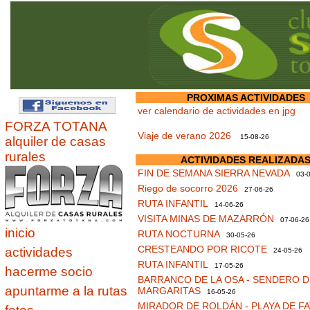
PROXIMAS ACTIVIDADES
ver calendario de actividades en jpg
FORZA TOTANA
Viaje de verano 2026
15-08-26
alquiler de casas
rurales
ACTIVIDADES REALIZADA
FIN DE SEMANA SIERRA NEVADA
03-0
Riego de socorro 2026
27-06-26
RUTA INFANTIL
14-06-26
VISITA MINAS DE MAZARRÓN
07-06-26
inicio
RUTA NOCTURNA
30-05-26
CRESTEANDO POR RICOTE
actividades
24-05-26
RUTA INFANTIL
17-05-26
hacerme socio
BARRANCO DE LA OSA - SENDERO D
apuntarme a la rutas
MARGARITAS
16-05-26
MIRADOR DE ROLDÁN - PLAYA DE F