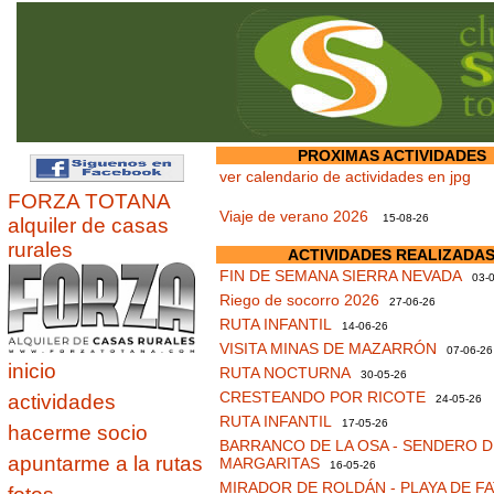
PROXIMAS ACTIVIDADES
ver calendario de actividades en jpg
FORZA TOTANA
Viaje de verano 2026
15-08-26
alquiler de casas
rurales
ACTIVIDADES REALIZADA
FIN DE SEMANA SIERRA NEVADA
03-0
Riego de socorro 2026
27-06-26
RUTA INFANTIL
14-06-26
VISITA MINAS DE MAZARRÓN
07-06-26
inicio
RUTA NOCTURNA
30-05-26
CRESTEANDO POR RICOTE
actividades
24-05-26
RUTA INFANTIL
17-05-26
hacerme socio
BARRANCO DE LA OSA - SENDERO D
apuntarme a la rutas
MARGARITAS
16-05-26
MIRADOR DE ROLDÁN - PLAYA DE F