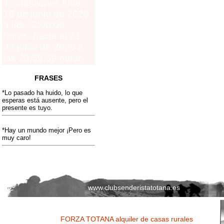
inscripciones lunes
15 de junio de 2026
a las 22:00:00
horas, hasta el 21
de junio de 2026 a
las 23:59:59 horas.
FRASES
*Lo pasado ha huido, lo que
esperas está ausente, pero el
presente es tuyo.
*Hay un mundo mejor ¡Pero es
muy caro!
www.clubsenderistatotana.es
FORZA TOTANA alquiler de casas rurales