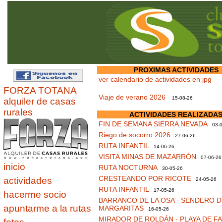
PROXIMAS ACTIVIDADES
ver calendario de actividades en jpg
FORZA TOTANA
Viaje de verano 2026
15-08-26
alquiler de casas
rurales
ACTIVIDADES REALIZADA
FIN DE SEMANA SIERRA NEVADA
03-0
Riego de socorro 2026
27-06-26
RUTA INFANTIL
14-06-26
VISITA MINAS DE MAZARRÓN
07-06-26
inicio
RUTA NOCTURNA
30-05-26
CRESTEANDO POR RICOTE
actividades
24-05-26
RUTA INFANTIL
17-05-26
hacerme socio
BARRANCO DE LA OSA - SENDERO D
apuntarme a la rutas
MARGARITAS
16-05-26
MIRADOR DE ROLDÁN - PLAYA DE F