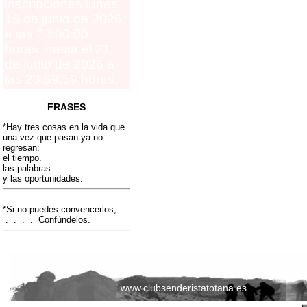
inscripciones lunes
15 de junio de 2026
a las 22:00:00
horas, hasta el 21
de junio de 2026 a
las 23:59:59 horas.
FRASES
*Hay tres cosas en la vida que
una vez que pasan ya no
regresan:
el tiempo.
las palabras.
y las oportunidades.
*Si no puedes convencerlos,. .
. . . . Confúndelos.
www.clubsenderistatotana.es