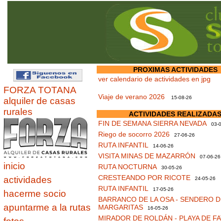
PROXIMAS ACTIVIDADES
ver calendario de actividades en jpg
FORZA TOTANA
Viaje de verano 2026
15-08-26
alquiler de casas
rurales
ACTIVIDADES REALIZADA
FIN DE SEMANA SIERRA NEVADA
03-0
Riego de socorro 2026
27-06-26
RUTA INFANTIL
14-06-26
VISITA MINAS DE MAZARRÓN
07-06-26
inicio
RUTA NOCTURNA
30-05-26
CRESTEANDO POR RICOTE
actividades
24-05-26
RUTA INFANTIL
17-05-26
hacerme socio
BARRANCO DE LA OSA - SENDERO D
apuntarme a la rutas
MARGARITAS
16-05-26
MIRADOR DE ROLDÁN - PLAYA DE F