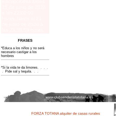
inscripciones lunes
15 de junio de 2026
a las 22:00:00
horas, hasta el 21
de junio de 2026 a
las 23:59:59 horas.
FRASES
*Educa a los niños y no será
necesario castigar a los
hombres
*Si la vida te da limones. . . .
. Pide sal y tequila. . .
www.clubsenderistatotana.es
FORZA TOTANA alquiler de casas rurales