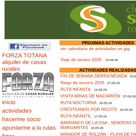
PROXIMAS ACTIVIDADES
ver calendario de actividades en jpg
FORZA TOTANA
Viaje de verano 2026
15-08-26
alquiler de casas
rurales
ACTIVIDADES REALIZADA
FIN DE SEMANA SIERRA NEVADA
03-0
Riego de socorro 2026
27-06-26
RUTA INFANTIL
14-06-26
VISITA MINAS DE MAZARRÓN
07-06-26
inicio
RUTA NOCTURNA
30-05-26
CRESTEANDO POR RICOTE
actividades
24-05-26
RUTA INFANTIL
17-05-26
hacerme socio
BARRANCO DE LA OSA - SENDERO D
apuntarme a la rutas
MARGARITAS
16-05-26
MIRADOR DE ROLDÁN - PLAYA DE F