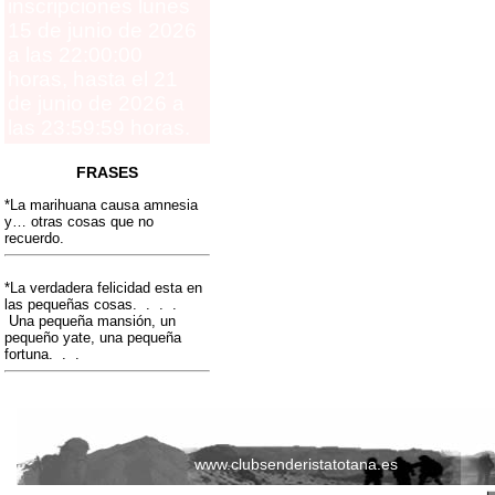
inscripciones lunes
15 de junio de 2026
a las 22:00:00
horas, hasta el 21
de junio de 2026 a
las 23:59:59 horas.
FRASES
*La marihuana causa amnesia
y… otras cosas que no
recuerdo.
*La verdadera felicidad esta en
las pequeñas cosas. . . .
Una pequeña mansión, un
pequeño yate, una pequeña
fortuna. . .
www.clubsenderistatotana.es