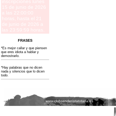
inscripciones lunes
15 de junio de 2026
a las 22:00:00
horas, hasta el 21
de junio de 2026 a
las 23:59:59 horas.
FRASES
*Es mejor callar y que piensen
que eres idiota a hablar y
demostrarlo.
*Hay palabras que no dicen
nada y silencios que lo dicen
todo.
www.clubsenderistatotana.es