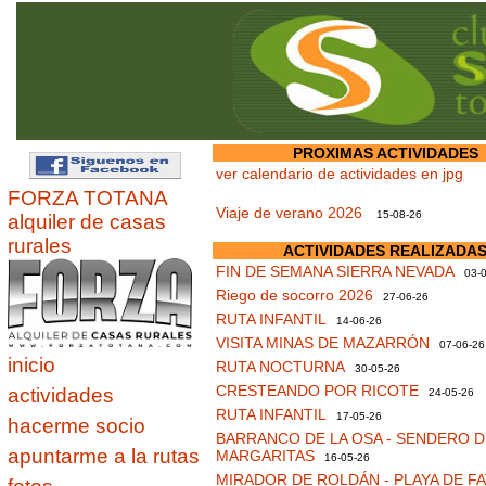
PROXIMAS ACTIVIDADES
ver calendario de actividades en jpg
FORZA TOTANA
Viaje de verano 2026
15-08-26
alquiler de casas
rurales
ACTIVIDADES REALIZADA
FIN DE SEMANA SIERRA NEVADA
03-0
Riego de socorro 2026
27-06-26
RUTA INFANTIL
14-06-26
VISITA MINAS DE MAZARRÓN
07-06-26
inicio
RUTA NOCTURNA
30-05-26
CRESTEANDO POR RICOTE
actividades
24-05-26
RUTA INFANTIL
17-05-26
hacerme socio
BARRANCO DE LA OSA - SENDERO D
apuntarme a la rutas
MARGARITAS
16-05-26
MIRADOR DE ROLDÁN - PLAYA DE F