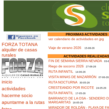
PROXIMAS ACTIVIDADES
ver calendario de actividades en jpg
FORZA TOTANA
Viaje de verano 2026
15-08-26
alquiler de casas
rurales
ACTIVIDADES REALIZADA
FIN DE SEMANA SIERRA NEVADA
03-0
Riego de socorro 2026
27-06-26
RUTA INFANTIL
14-06-26
VISITA MINAS DE MAZARRÓN
07-06-26
inicio
RUTA NOCTURNA
30-05-26
CRESTEANDO POR RICOTE
actividades
24-05-26
RUTA INFANTIL
17-05-26
hacerme socio
BARRANCO DE LA OSA - SENDERO D
apuntarme a la rutas
MARGARITAS
16-05-26
MIRADOR DE ROLDÁN - PLAYA DE F