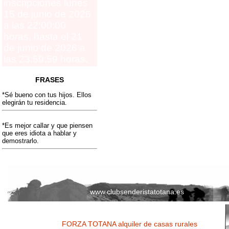
inscripciones lunes
15 de junio de 2026
a las 22:00:00
horas, hasta el 21
de junio de 2026 a
las 23:59:59 horas.
FRASES
*Sé bueno con tus hijos. Ellos
elegirán tu residencia.
*Es mejor callar y que piensen
que eres idiota a hablar y
demostrarlo.
www.clubsenderistatotana.es
FORZA TOTANA alquiler de casas rurales