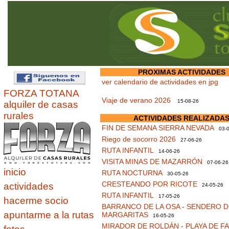
PROXIMAS ACTIVIDADES
ver calendario de actividades en jpg
FORZA TOTANA
Viaje de verano 2026
15-08-26
alquiler de casas
rurales
ACTIVIDADES REALIZADA
FIN DE SEMANA SIERRA NEVADA
03-0
Riego de socorro 2026
27-06-26
RUTA INFANTIL
14-06-26
VISITA MINAS DE MAZARRÓN
07-06-26
inicio
RUTA NOCTURNA
30-05-26
CRESTEANDO POR RICOTE
actividades
24-05-26
RUTA INFANTIL
17-05-26
hacerme socio
BARRANCO DE LA OSA - SENDERO D
apuntarme a la rutas
MARGARITAS
16-05-26
MIRADOR DE ROLDÁN - PLAYA DE F