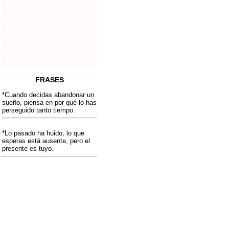
inscripciones lunes
15 de junio de 2026
a las 22:00:00
horas, hasta el 21
de junio de 2026 a
las 23:59:59 horas.
FRASES
*Cuando decidas abandonar un
sueño, piensa en por qué lo has
perseguido tanto tiempo.
*Lo pasado ha huido, lo que
esperas está ausente, pero el
presente es tuyo.