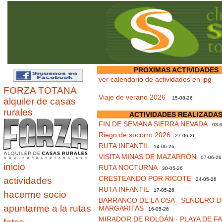
PROXIMAS ACTIVIDADES
ver calendario de actividades en jpg
FORZA TOTANA
Viaje de verano 2026
15-08-26
alquiler de casas
rurales
ACTIVIDADES REALIZADA
FIN DE SEMANA SIERRA NEVADA
03-0
Riego de socorro 2026
27-06-26
RUTA INFANTIL
14-06-26
VISITA MINAS DE MAZARRÓN
07-06-26
inicio
RUTA NOCTURNA
30-05-26
CRESTEANDO POR RICOTE
actividades
24-05-26
RUTA INFANTIL
17-05-26
hacerme socio
BARRANCO DE LA OSA - SENDERO D
apuntarme a la rutas
MARGARITAS
16-05-26
MIRADOR DE ROLDÁN - PLAYA DE F