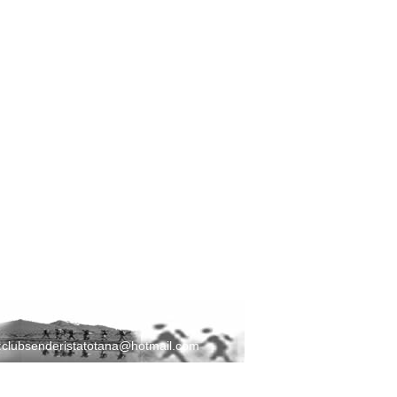
:
clubsenderistatotana@hotmail.com