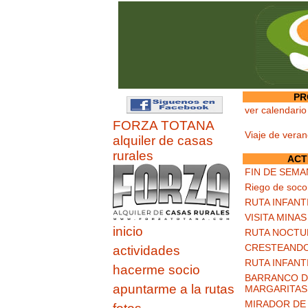
PR
ver calendario
FORZA TOTANA
Viaje de vera
alquiler de casas
rurales
ACT
FIN DE SEMA
Riego de soco
RUTA INFANT
VISITA MINA
inicio
RUTA NOCTU
CRESTEANDO
actividades
RUTA INFANT
hacerme socio
BARRANCO DE
apuntarme a la rutas
MARGARITAS
MIRADOR DE 