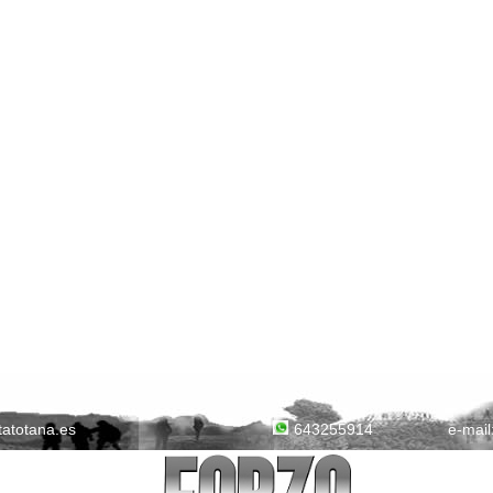
tatotana.es
e-mail
643255914