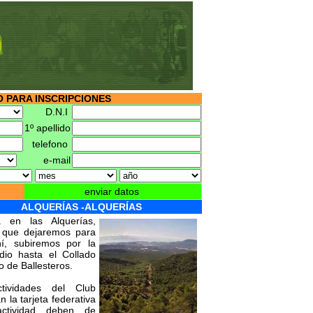
 PARA INSCRIPCIONES
D.N.I
1º apellido
telefono
e-mail
enviar datos
ALQUERÍAS -ALQUERÍAS
 en las Alquerías,
o que dejaremos para
hí, subiremos por la
io hasta el Collado
o de Ballesteros.
tividades del Club
 la tarjeta federativa
actividad deben de