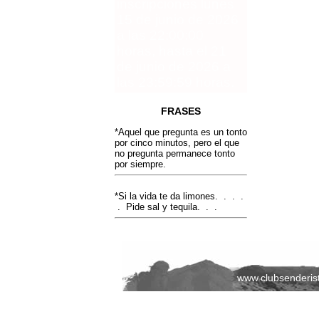
inscripciones lunes
15 de junio de 2026
a las 22:00:00
horas, hasta el 21
de junio de 2026 a
las 23:59:59 horas.
FRASES
*Aquel que pregunta es un tonto
por cinco minutos, pero el que
no pregunta permanece tonto
por siempre.
*Si la vida te da limones. . . .
. Pide sal y tequila. . .
www.clubsenderis