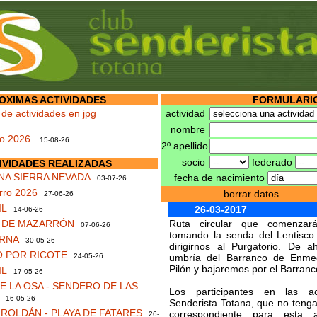
OXIMAS ACTIVIDADES
FORMULARIO
 de actividades en jpg
actividad
nombre
no 2026
15-08-26
2º apellido
socio
federado
IVIDADES REALIZADAS
NA SIERRA NEVADA
fecha de nacimiento
03-07-26
rro 2026
borrar datos
27-06-26
IL
26-03-2017
14-06-26
S DE MAZARRÓN
Ruta circular que comenzará
07-06-26
tomando la senda del Lentisc
RNA
30-05-26
dirigirnos al Purgatorio. De a
 POR RICOTE
24-05-26
umbría del Barranco de Enmed
Pilón y bajaremos por el Barranc
IL
17-05-26
 LA OSA - SENDERO DE LAS
Los participantes en las ac
16-05-26
Senderista Totana, que no tengan
ROLDÁN - PLAYA DE FATARES
correspondiente para esta 
26-