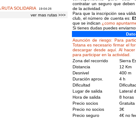
contratar un seguro que deben 
A RUTA SOLIDARIA
de la actividad.
19-04-26
Para que la inscripción sea váli
ver mas rutas >>>
club, el número de cuenta es:
E
que se indican
¿como apuntarm
Si tienes dudas puedes enviarn
Dato
Asunción de riesgo: Para partic
Totana es necesario firmar el fo
descargar desde aquí. Al hacer 
para participar en la actividad.
Zona del recorrido
Sierra 
Distancia
12 Km
Desnivel
400 m
Duración aprox.
4 h
Dificultad
Dificult
Lugar de salida
Lateral 
Hora de salida
8 horas
Precio socios
Gratuita
Precio no socios
3€
Precio seguro
4€ no f