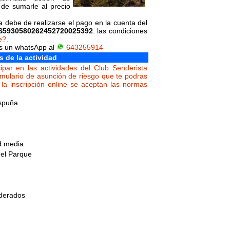
de sumarle al precio
da debe de realizarse el pago en la cuenta del
S5930580262452720025392
. las condiciones
e?.
os un whatsApp al
643255914
s de la actividad
ipar en las actividades del Club Senderista
rmulario de asunción de riesgo que te podras
la inscripción online se aceptan las normas
Espuña
ad media
del Parque
ederados