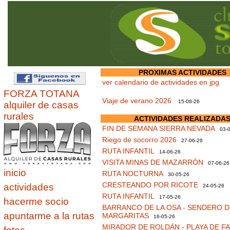
PROXIMAS ACTIVIDADES
ver calendario de actividades en jpg
FORZA TOTANA
Viaje de verano 2026
15-08-26
alquiler de casas
rurales
ACTIVIDADES REALIZADA
FIN DE SEMANA SIERRA NEVADA
03-0
Riego de socorro 2026
27-06-26
RUTA INFANTIL
14-06-26
VISITA MINAS DE MAZARRÓN
07-06-26
inicio
RUTA NOCTURNA
30-05-26
CRESTEANDO POR RICOTE
actividades
24-05-26
RUTA INFANTIL
17-05-26
hacerme socio
BARRANCO DE LA OSA - SENDERO D
apuntarme a la rutas
MARGARITAS
16-05-26
MIRADOR DE ROLDÁN - PLAYA DE F