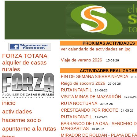
PROXIMAS ACTIVIDADES
ver calendario de actividades en jpg
FORZA TOTANA
Viaje de verano 2026
15-08-26
alquiler de casas
rurales
ACTIVIDADES REALIZADA
FIN DE SEMANA SIERRA NEVADA
03-0
Riego de socorro 2026
27-06-26
RUTA INFANTIL
14-06-26
VISITA MINAS DE MAZARRÓN
07-06-26
inicio
RUTA NOCTURNA
30-05-26
CRESTEANDO POR RICOTE
actividades
24-05-26
RUTA INFANTIL
17-05-26
hacerme socio
BARRANCO DE LA OSA - SENDERO D
apuntarme a la rutas
MARGARITAS
16-05-26
MIRADOR DE ROLDÁN - PLAYA DE F