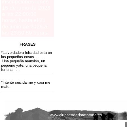
inscripciones lunes
15 de junio de 2026
a las 22:00:00
horas, hasta el 21
de junio de 2026 a
las 23:59:59 horas.
FRASES
*La verdadera felicidad esta en
las pequeñas cosas. . . .
Una pequeña mansión, un
pequeño yate, una pequeña
fortuna. . .
*Intenté suicidarme y casi me
mato.
www.clubsenderistatotana.es