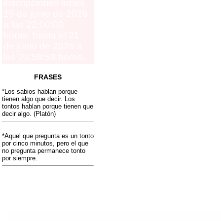
inscripciones lunes
15 de junio de 2026
a las 22:00:00
horas, hasta el 21
de junio de 2026 a
las 23:59:59 horas.
FRASES
*Los sabios hablan porque
tienen algo que decir. Los
tontos hablan porque tienen que
decir algo. (Platón)
*Aquel que pregunta es un tonto
por cinco minutos, pero el que
no pregunta permanece tonto
por siempre.