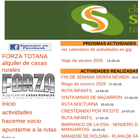
PROXIMAS ACTIVIDADES
ver calendario de actividades en jpg
FORZA TOTANA
Viaje de verano 2026
15-08-26
alquiler de casas
rurales
ACTIVIDADES REALIZADA
FIN DE SEMANA SIERRA NEVADA
03-0
Riego de socorro 2026
27-06-26
RUTA INFANTIL
14-06-26
VISITA MINAS DE MAZARRÓN
07-06-26
inicio
RUTA NOCTURNA
30-05-26
CRESTEANDO POR RICOTE
actividades
24-05-26
RUTA INFANTIL
17-05-26
hacerme socio
BARRANCO DE LA OSA - SENDERO D
apuntarme a la rutas
MARGARITAS
16-05-26
MIRADOR DE ROLDÁN - PLAYA DE F