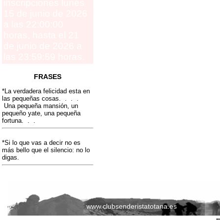
inscripciones lunes
15 de junio de 2026
a las 22:00:00
horas, hasta el 21
de junio de 2026 a
las 23:59:59 horas.
FRASES
*La verdadera felicidad esta en
las pequeñas cosas. . . .
Una pequeña mansión, un
pequeño yate, una pequeña
fortuna. . .
*Si lo que vas a decir no es
más bello que el silencio: no lo
digas.
www.clubsenderistatotana.es