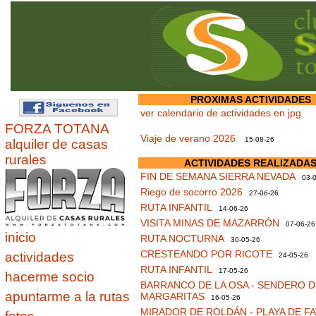
PROXIMAS ACTIVIDADES
ver calendario de actividades en jpg
FORZA TOTANA
Viaje de verano 2026
15-08-26
alquiler de casas
rurales
ACTIVIDADES REALIZADA
FIN DE SEMANA SIERRA NEVADA
03-0
Riego de socorro 2026
27-06-26
RUTA INFANTIL
14-06-26
VISITA MINAS DE MAZARRÓN
07-06-26
inicio
RUTA NOCTURNA
30-05-26
CRESTEANDO POR RICOTE
actividades
24-05-26
RUTA INFANTIL
17-05-26
hacerme socio
BARRANCO DE LA OSA - SENDERO D
apuntarme a la rutas
MARGARITAS
16-05-26
MIRADOR DE ROLDÁN - PLAYA DE F