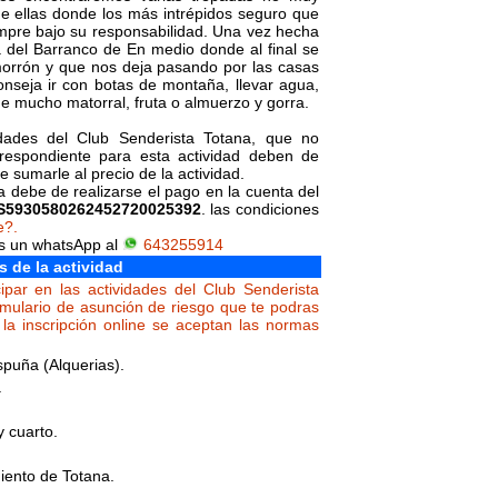
de ellas donde los más intrépidos seguro que
mpre bajo su responsabilidad. Una vez hecha
 del Barranco de En medio donde al final se
morrón y que nos deja pasando por las casas
onseja ir con botas de montaña, llevar agua,
de mucho matorral, fruta o almuerzo y gorra.
vidades del Club Senderista Totana, que no
orrespondiente para esta actividad deben de
 sumarle al precio de la actividad.
da debe de realizarse el pago en la cuenta del
S5930580262452720025392
. las condiciones
e?.
os un whatsApp al
643255914
s de la actividad
ipar en las actividades del Club Senderista
rmulario de asunción de riesgo que te podras
la inscripción online se aceptan las normas
spuña (Alquerias).
.
y cuarto.
ento de Totana.