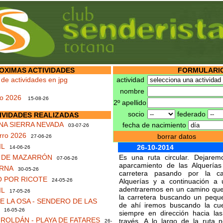
OXIMAS ACTIVIDADES
FORMULARIO
 de actividades en jpg
actividad
nombre
no 2026
15-08-26
2º apellido
socio
federado
IVIDADES REALIZADAS
NA SIERRA NEVADA
fecha de nacimiento
03-07-26
rro 2026
borrar datos
27-06-26
IL
26-10-2014
14-06-26
S DE MAZARRÓN
Es una ruta circular. Dejare
07-06-26
aparcamiento de las Alquería
RNA
30-05-26
carretera pasando por la ca
 POR RICOTE
24-05-26
Alquerías y a continuación a
adentraremos en un camino que
IL
17-05-26
la carretera buscando un peque
 LA OSA - SENDERO DE LAS
de ahí iremos buscando la cu
16-05-26
siempre en dirección hacia l
ROLDÁN - PLAYA DE FATARES
través. A lo largo de la ruta
26-