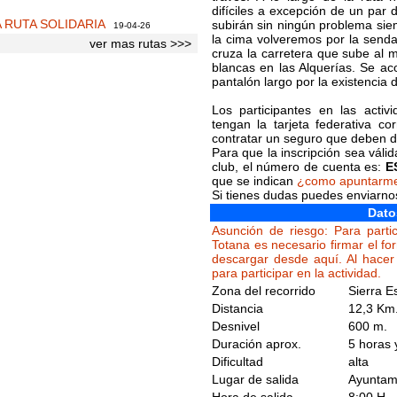
difíciles a excepción de un par 
A RUTA SOLIDARIA
subirán sin ningún problema sie
19-04-26
la cima volveremos por la senda
ver mas rutas >>>
cruza la carretera que sube al 
blancas en las Alquerías. Se ac
pantalón largo por la existencia 
Los participantes en las acti
tengan la tarjeta federativa c
contratar un seguro que deben de
Para que la inscripción sea váli
club, el número de cuenta es:
E
que se indican
¿como apuntarm
Si tienes dudas puedes enviarn
Dato
Asunción de riesgo: Para partic
Totana es necesario firmar el fo
descargar desde aquí. Al hacer 
para participar en la actividad.
Zona del recorrido
Sierra E
Distancia
12,3 Km
Desnivel
600 m.
Duración aprox.
5 horas 
Dificultad
alta
Lugar de salida
Ayuntami