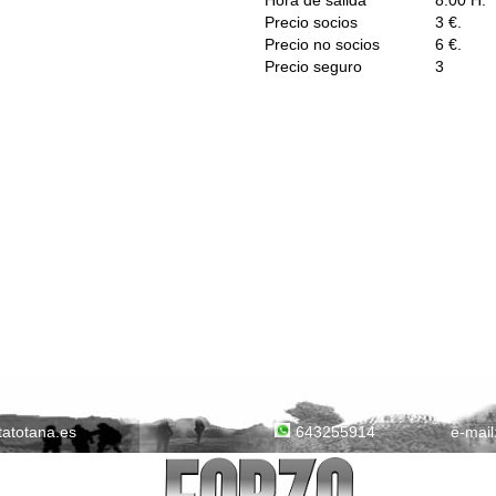
Hora de salida
8:00 H.
Precio socios
3 €.
Precio no socios
6 €.
Precio seguro
3
tatotana.es
e-mail
643255914