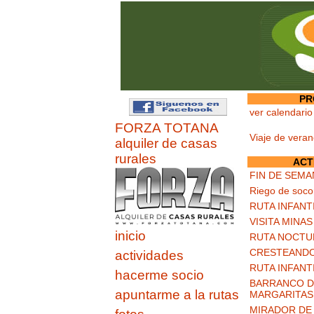
PR
ver calendario
FORZA TOTANA
Viaje de vera
alquiler de casas
rurales
ACT
FIN DE SEMA
Riego de soco
RUTA INFANT
VISITA MINA
inicio
RUTA NOCTU
CRESTEANDO
actividades
RUTA INFANT
hacerme socio
BARRANCO DE
apuntarme a la rutas
MARGARITAS
MIRADOR DE 