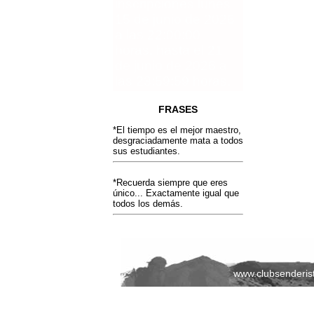
inscripciones lunes
15 de junio de 2026
a las 22:00:00
horas, hasta el 21
de junio de 2026 a
las 23:59:59 horas.
FRASES
*El tiempo es el mejor maestro,
desgraciadamente mata a todos
sus estudiantes.
*Recuerda siempre que eres
único... Exactamente igual que
todos los demás.
www.clubsenderis