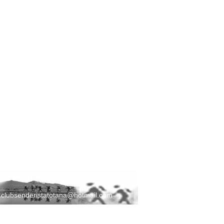
:
clubsenderistatotana@hotmail.com