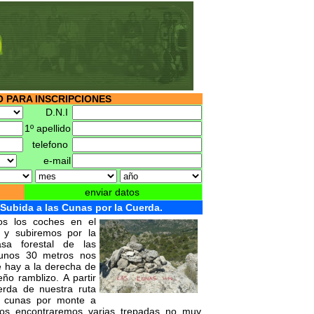
 PARA INSCRIPCIONES
D.N.I
1º apellido
telefono
e-mail
enviar datos
Subida a las Cunas por la Cuerda.
mos los coches en el
s y subiremos por la
sa forestal de las
 unos 30 metros nos
 hay a la derecha de
ño ramblizo. A partir
erda de nuestra ruta
as cunas por monte a
 nos encontraremos varias trepadas no muy