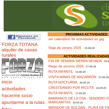
PROXIMAS ACTIVIDADES
ver calendario de actividades en jpg
FORZA TOTANA
Viaje de verano 2026
15-08-26
alquiler de casas
rurales
ACTIVIDADES REALIZADA
FIN DE SEMANA SIERRA NEVADA
03-0
Riego de socorro 2026
27-06-26
RUTA INFANTIL
14-06-26
VISITA MINAS DE MAZARRÓN
07-06-26
inicio
RUTA NOCTURNA
30-05-26
CRESTEANDO POR RICOTE
actividades
24-05-26
RUTA INFANTIL
17-05-26
hacerme socio
BARRANCO DE LA OSA - SENDERO D
apuntarme a la rutas
MARGARITAS
16-05-26
MIRADOR DE ROLDÁN - PLAYA DE F