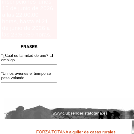
inscripciones lunes
15 de junio de 2026
a las 22:00:00
horas, hasta el 21
de junio de 2026 a
las 23:59:59 horas.
FRASES
*¿Cuál es la mitad de uno? El
ombligo
*En los aviones el tiempo se
pasa volando.
www.clubsenderistatotana.es
FORZA TOTANA alquiler de casas rurales