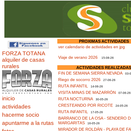
PROXIMAS ACTIVIDADES
ver calendario de actividades en jpg
FORZA TOTANA
Viaje de verano 2026
15-08-26
alquiler de casas
rurales
ACTIVIDADES REALIZADA
FIN DE SEMANA SIERRA NEVADA
03-0
Riego de socorro 2026
27-06-26
RUTA INFANTIL
14-06-26
VISITA MINAS DE MAZARRÓN
07-06-26
inicio
RUTA NOCTURNA
30-05-26
CRESTEANDO POR RICOTE
actividades
24-05-26
RUTA INFANTIL
17-05-26
hacerme socio
BARRANCO DE LA OSA - SENDERO D
apuntarme a la rutas
MARGARITAS
16-05-26
MIRADOR DE ROLDÁN - PLAYA DE F