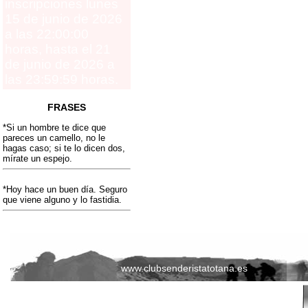
inscripciones lunes
15 de junio de 2026
a las 22:00:00
horas, hasta el 21
de junio de 2026 a
las 23:59:59 horas.
FRASES
*Si un hombre te dice que
pareces un camello, no le
hagas caso; si te lo dicen dos,
mírate un espejo.
*Hoy hace un buen día. Seguro
que viene alguno y lo fastidia.
www.clubsenderistatotana.es