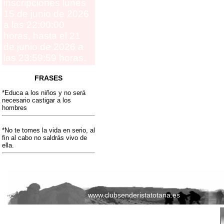
inscripciones lunes
15 de junio de 2026
a las 22:00:00
horas, hasta el 21
de junio de 2026 a
las 23:59:59 horas.
FRASES
*Educa a los niños y no será
necesario castigar a los
hombres
*No te tomes la vida en serio, al
fin al cabo no saldrás vivo de
ella.
www.clubsenderistatotana.es