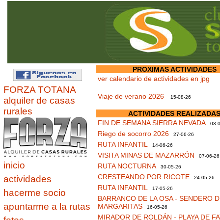
PROXIMAS ACTIVIDADES
ver calendario de actividades en jpg
FORZA TOTANA
Viaje de verano 2026
15-08-26
alquiler de casas
rurales
ACTIVIDADES REALIZADA
FIN DE SEMANA SIERRA NEVADA
03-0
Riego de socorro 2026
27-06-26
RUTA INFANTIL
14-06-26
VISITA MINAS DE MAZARRÓN
07-06-26
inicio
RUTA NOCTURNA
30-05-26
CRESTEANDO POR RICOTE
actividades
24-05-26
RUTA INFANTIL
17-05-26
hacerme socio
BARRANCO DE LA OSA - SENDERO D
apuntarme a la rutas
MARGARITAS
16-05-26
MIRADOR DE ROLDÁN - PLAYA DE F