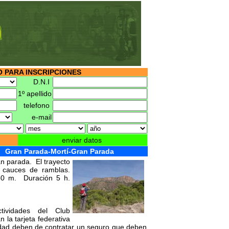
 PARA INSCRIPCIONES
D.N.I
1º apellido
telefono
e-mail
enviar datos
Gran Parada-Mortí-Gran Parada
an parada. El trayecto
y cauces de ramblas.
50 m. Duración 5 h.
tividades del Club
 la tarjeta federativa
idad deben de contratar un seguro que deben