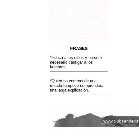
inscripciones lunes
15 de junio de 2026
a las 22:00:00
horas, hasta el 21
de junio de 2026 a
las 23:59:59 horas.
FRASES
*Educa a los niños y no será
necesario castigar a los
hombres
*Quien no comprende una
mirada tampoco comprenderá
una larga explicación.
www.clubsenderis