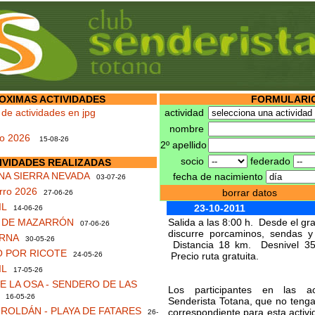
OXIMAS ACTIVIDADES
FORMULARIO
 de actividades en jpg
actividad
nombre
no 2026
15-08-26
2º apellido
socio
federado
IVIDADES REALIZADAS
NA SIERRA NEVADA
fecha de nacimiento
03-07-26
rro 2026
borrar datos
27-06-26
IL
23-10-2011
14-06-26
S DE MAZARRÓN
Salida a las 8:00 h. Desde el gr
07-06-26
discurre porcaminos, sendas 
RNA
30-05-26
Distancia 18 km. Desnivel 3
 POR RICOTE
24-05-26
Precio ruta gratuita.
IL
17-05-26
 LA OSA - SENDERO DE LAS
Los participantes en las ac
16-05-26
Senderista Totana, que no tengan
ROLDÁN - PLAYA DE FATARES
correspondiente para esta activ
26-