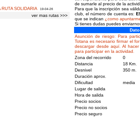
de sumarle al precio de la activi
A RUTA SOLIDARIA
Para que la inscripción sea váli
19-04-26
club, el número de cuenta es:
E
ver mas rutas >>>
que se indican
¿como apuntarm
Si tienes dudas puedes enviarn
Dato
Asunción de riesgo: Para partic
Totana es necesario firmar el fo
descargar desde aquí. Al hacer 
para participar en la actividad.
Zona del recorrido
0
Distancia
18 Km.
Desnivel
350 m.
Duración aprox.
Dificultad
media
Lugar de salida
Hora de salida
Precio socios
Precio no socios
Precio seguro