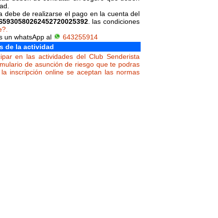
dad.
da debe de realizarse el pago en la cuenta del
S5930580262452720025392
. las condiciones
e?.
os un whatsApp al
643255914
s de la actividad
ipar en las actividades del Club Senderista
rmulario de asunción de riesgo que te podras
la inscripción online se aceptan las normas