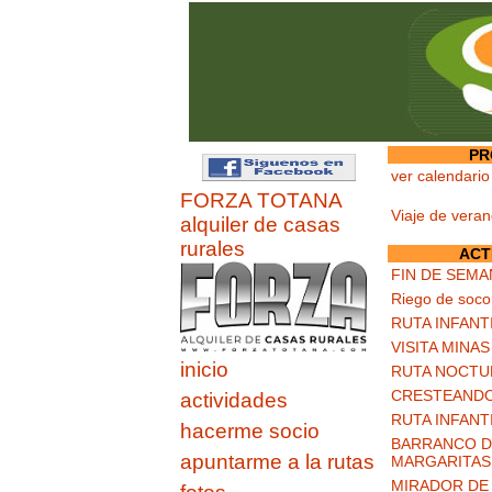
PR
ver calendario
FORZA TOTANA
Viaje de vera
alquiler de casas
rurales
ACT
FIN DE SEMA
Riego de soco
RUTA INFANT
VISITA MINA
inicio
RUTA NOCTU
CRESTEANDO
actividades
RUTA INFANT
hacerme socio
BARRANCO DE
apuntarme a la rutas
MARGARITAS
MIRADOR DE 