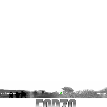
tatotana.es
e-mail
643255914