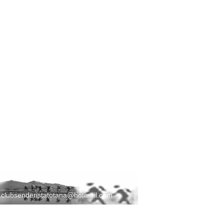
:
clubsenderistatotana@hotmail.com