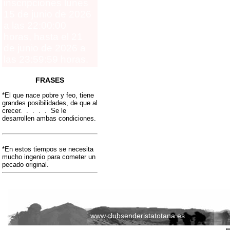
inscripciones lunes
15 de junio de 2026
a las 22:00:00
horas, hasta el 21
de junio de 2026 a
las 23:59:59 horas.
FRASES
*El que nace pobre y feo, tiene
grandes posibilidades, de que al
crecer. . . . . Se le
desarrollen ambas condiciones.
*En estos tiempos se necesita
mucho ingenio para cometer un
pecado original.
www.clubsenderistatotana.es