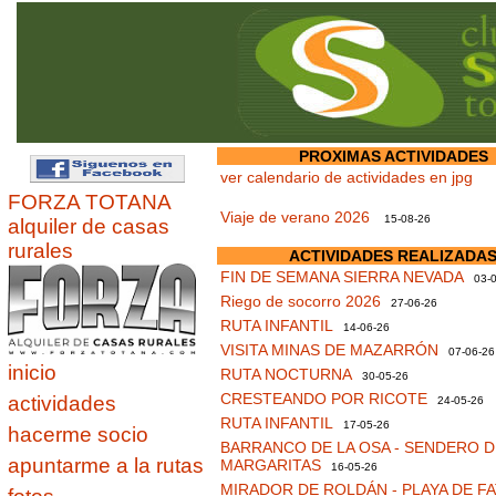
PROXIMAS ACTIVIDADES
ver calendario de actividades en jpg
FORZA TOTANA
Viaje de verano 2026
15-08-26
alquiler de casas
rurales
ACTIVIDADES REALIZADA
FIN DE SEMANA SIERRA NEVADA
03-0
Riego de socorro 2026
27-06-26
RUTA INFANTIL
14-06-26
VISITA MINAS DE MAZARRÓN
07-06-26
inicio
RUTA NOCTURNA
30-05-26
CRESTEANDO POR RICOTE
actividades
24-05-26
RUTA INFANTIL
17-05-26
hacerme socio
BARRANCO DE LA OSA - SENDERO D
apuntarme a la rutas
MARGARITAS
16-05-26
MIRADOR DE ROLDÁN - PLAYA DE F