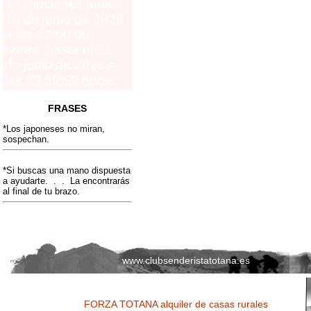
inscripciones lunes
15 de junio de 2026
a las 22:00:00
horas, hasta el 21
de junio de 2026 a
las 23:59:59 horas.
FRASES
*Los japoneses no miran,
sospechan.
*Si buscas una mano dispuesta
a ayudarte. . . La encontrarás
al final de tu brazo.
www.clubsenderistatotana.es
FORZA TOTANA alquiler de casas rurales