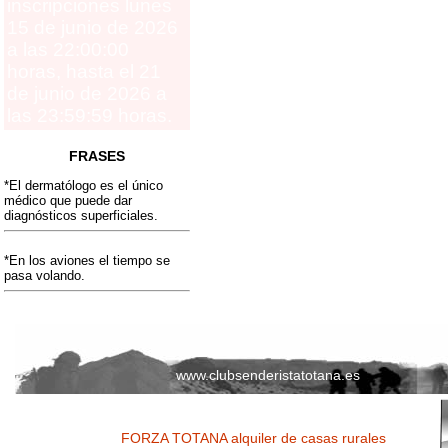
inscripciones lunes
15 de junio de 2026
a las 22:00:00
horas, hasta el 21
de junio de 2026 a
las 23:59:59 horas.
FRASES
*El dermatólogo es el único
médico que puede dar
diagnósticos superficiales.
*En los aviones el tiempo se
pasa volando.
www.clubsenderistatotana.es
FORZA TOTANA alquiler de casas rurales