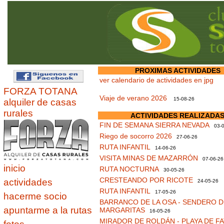
PROXIMAS ACTIVIDADES
ver calendario de actividades en jpg
FORZA TOTANA
Viaje de verano 2026
15-08-26
alquiler de casas
rurales
ACTIVIDADES REALIZADA
FIN DE SEMANA SIERRA NEVADA
03-0
Riego de socorro 2026
27-06-26
RUTA INFANTIL
14-06-26
VISITA MINAS DE MAZARRÓN
07-06-26
inicio
RUTA NOCTURNA
30-05-26
CRESTEANDO POR RICOTE
actividades
24-05-26
RUTA INFANTIL
17-05-26
hacerme socio
BARRANCO DE LA OSA - SENDERO D
apuntarme a la rutas
MARGARITAS
16-05-26
MIRADOR DE ROLDÁN - PLAYA DE F