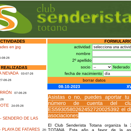
CTIVIDADES
FORMULARIO
dades en jpg
actividad
nombre
-08-26
2º apellido
socio
federad
 REALIZADAS
A NEVADA
fecha de nacimiento
03-07-26
borrar datos
7-06-26
08-10-2023
X
ARRÓN
07-06-26
Asistas o no, puedes aportar tu
-26
número de cuenta del club
COTE
24-05-26
ES5930580262452720025392 el di
asociaciones
- SENDERO DE LAS
El Club Senderista Totana organiza 
 PLAYA DE FATARES
TOTANA. Esta año a favor de la as
26-