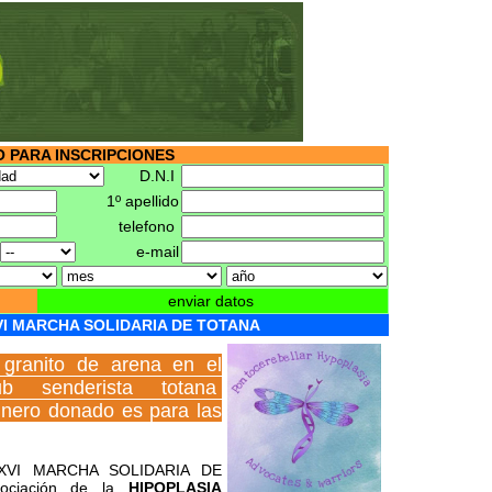
 PARA INSCRIPCIONES
D.N.I
1º apellido
telefono
o
e-mail
enviar datos
VI MARCHA SOLIDARIA DE TOTANA
 granito de arena en el
 senderista totana
nero donado es para las
la XVI MARCHA SOLIDARIA DE
ociación de la
HIPOPLASIA