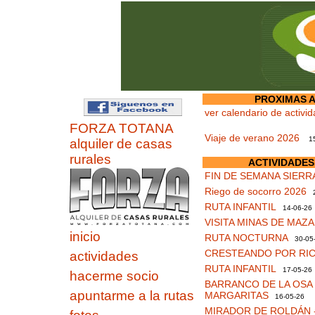
PROXIMAS A
ver calendario de activi
FORZA TOTANA
Viaje de verano 2026
15
alquiler de casas
rurales
ACTIVIDADES
FIN DE SEMANA SIERR
Riego de socorro 2026
2
RUTA INFANTIL
14-06-26
VISITA MINAS DE MAZ
inicio
RUTA NOCTURNA
30-05
CRESTEANDO POR RI
actividades
RUTA INFANTIL
17-05-26
hacerme socio
BARRANCO DE LA OSA 
apuntarme a la rutas
MARGARITAS
16-05-26
MIRADOR DE ROLDÁN -